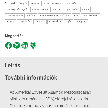
Címkék:
átlagár
baromfi
csirke kereslet
csirkehús
csomagolóhelyi ár
értékesítési ár
export
fogyasztás
kacsa
kereskedelem
kínálat
nemzetközi árinformációk
piac
piaci jelentés
pulyka
pulykahús
termelés
termelői ár
tojás
világpiac
Megosztás
Share
Share
Share
Share
on
on
on
on
Facebook
X
LinkedIn
WhatsApp
Leírás
További információk
Az Amerikai Egyesült Államok Mezőgazdasági
Minisztériumának (USDA) előrejelzése szerint
Oroszország pulykahús-termelése 2014-ben