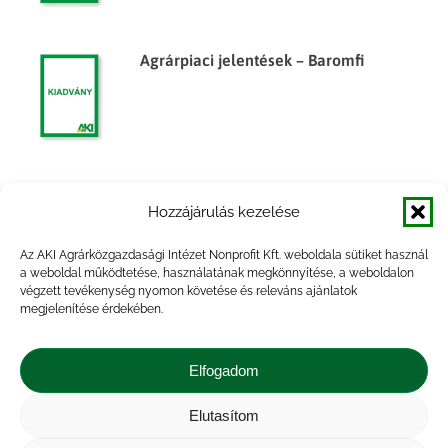
Agrárpiaci jelentések – Baromfi
Agrárpiaci jelentések – Baromfi
Hozzájárulás kezelése
Az AKI Agrárközgazdasági Intézet Nonprofit Kft. weboldala sütiket használ
a weboldal működtetése, használatának megkönnyítése, a weboldalon
végzett tevékenység nyomon követése és releváns ajánlatok
megjelenítése érdekében.
Agrárpiaci jelentések – Baromfi
Elfogadom
Elutasítom