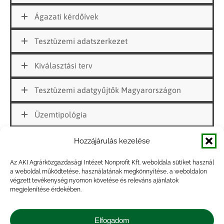
Ágazati kérdőívek
Tesztüzemi adatszerkezet
Kiválasztási terv
Tesztüzemi adatgyűjtők Magyarországon
Üzemtipológia
Hozzájárulás kezelése
Az AKI Agrárközgazdasági Intézet Nonprofit Kft. weboldala sütiket használ
Tudjon meg többet, kövessen minket a közösségi
a weboldal működtetése, használatának megkönnyítése, a weboldalon
végzett tevékenység nyomon követése és releváns ajánlatok
médiában!
megjelenítése érdekében.
Elfogadom