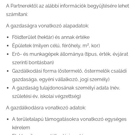
A Partnerektől az alábbi információk begyűjtésére lehet
számítani:
A gazdaságra vonatkozó alapadatok:
Földterület (hektár) és annak értéke
2
Épületek (milyen célú, férőhely, m
, kor)
Erő- és munkagépek állománya (típus, érték, évjárat
szerinti bontásban)
Gazdálkodási forma (őstermelő, őstermelők családi
gazdasága, egyéni vállalkozó, jogi személy)
A gazdaság tulajdonosának személyi adata (név,
születési év, iskolai végzettség)
A gazdálkodásra vonatkozó adatok:
A területalapú támogatásokra vonatkozó egységes
kérelem