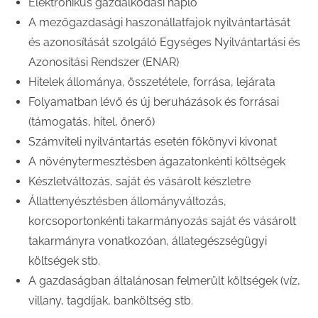
Elektronikus gazdálkodási napló
A mezőgazdasági haszonállatfajok nyilvántartását
és azonosítását szolgáló Egységes Nyilvántartási és
Azonosítási Rendszer (ENAR)
Hitelek állománya, összetétele, forrása, lejárata
Folyamatban lévő és új beruházások és forrásai
(támogatás, hitel, önerő)
Számviteli nyilvántartás esetén főkönyvi kivonat
A növénytermesztésben ágazatonkénti költségek
Készletváltozás, saját és vásárolt készletre
Állattenyésztésben állományváltozás,
korcsoportonkénti takarmányozás saját és vásárolt
takarmányra vonatkozóan, állategészségügyi
költségek stb.
A gazdaságban általánosan felmerült költségek (víz,
villany, tagdíjak, banköltség stb.