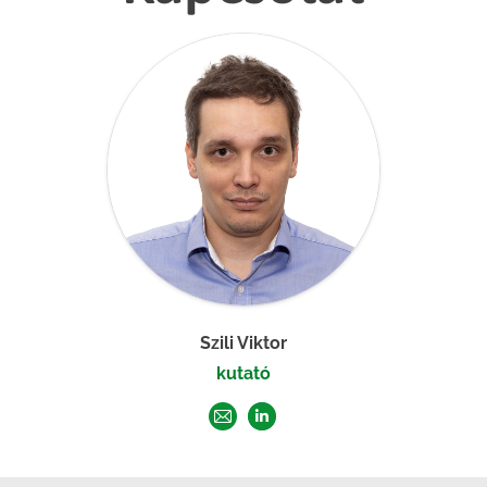
Szili Viktor
kutató
E-
Linkedin
mail