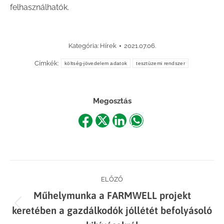
felhasználhatók.
Kategória:
Hírek
2021.07.06.
Címkék:
költség-jövedelem adatok
tesztüzemi rendszer
Megosztás
Share
Share
Share
Share
on
on
on
on
Facebook
X
LinkedIn
WhatsApp
Post
ELŐZŐ
Műhelymunka a FARMWELL projekt
navigation
Previous
keretében a gazdálkodók jóllétét befolyásoló
post: