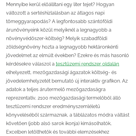
Mennyibe kerül előállítani egy liter tejet? Hogyan
változott a sertéshizlalásban az átlagos napi
tömeggyarapodás? A legfontosabb szántóföldi
árunövényeink közül melyiknél a legnagyobb a
növényvédőszer-költség? Melyik szabadföldi
zöldségnövény hozta a legnagyobb hektáronkénti
jövedelmet az elmúlt években? Ezekre és más hasonló
kérdésekre válaszol a
tesztüzemi rendszer oldalán
elhelyezett, mezőgazdasági ágazatok költség- és
jövedelemhelyzetét bemutató új interaktív grafikon. Az
adatok a teljes árutermelő mezőgazdaságra
reprezentatív, 2100 mezőgazdasági termelőből álló
tesztüzemi rendszer eredményszemléletű
könyveléséből származnak, a táblázatos módra váltást
követően (jobb alsó sarok ikonja) kimásolhatók,
Excelben letölthetők és további elemzésekhez