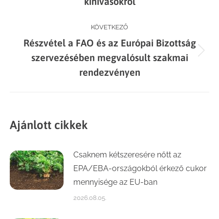
kihívásokról
KÖVETKEZŐ
Részvétel a FAO és az Európai Bizottság
Next
szervezésében megvalósult szakmai
post:
rendezvényen
Ajánlott cikkek
Csaknem kétszeresére nőtt az
EPA/EBA-országokból érkező cukor
mennyisége az EU-ban
2026.08.05.