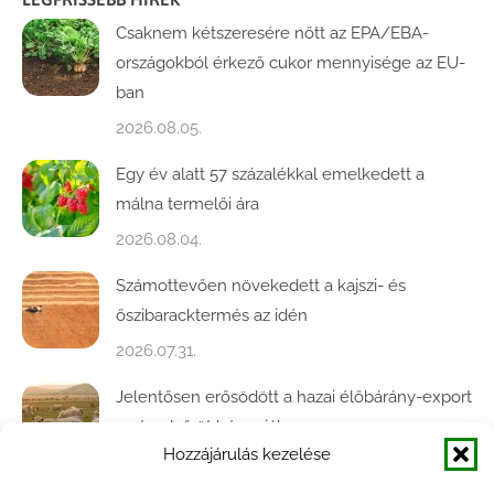
Csaknem kétszeresére nőtt az EPA/EBA-
országokból érkező cukor mennyisége az EU-
ban
2026.08.05.
Egy év alatt 57 százalékkal emelkedett a
málna termelői ára
2026.08.04.
Számottevően növekedett a kajszi- és
őszibaracktermés az idén
2026.07.31.
Jelentősen erősödött a hazai élőbárány-export
az év első öt hónapjában
Hozzájárulás kezelése
2026.07.28.