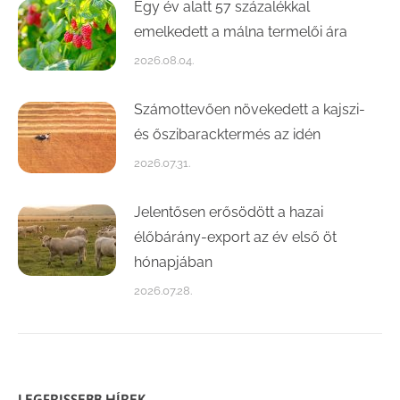
Egy év alatt 57 százalékkal
emelkedett a málna termelői ára
2026.08.04.
Számottevően növekedett a kajszi-
és őszibaracktermés az idén
2026.07.31.
Jelentősen erősödött a hazai
élőbárány-export az év első öt
hónapjában
2026.07.28.
LEGFRISSEBB HÍREK