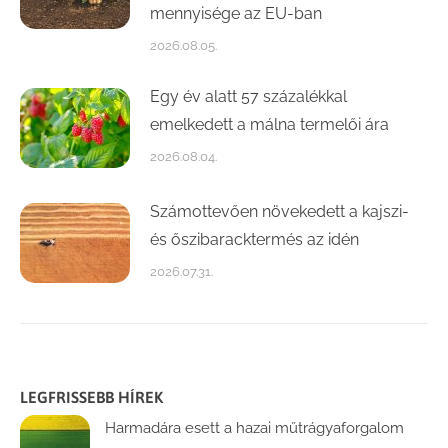
mennyisége az EU-ban
2026.08.05.
Egy év alatt 57 százalékkal
emelkedett a málna termelői ára
2026.08.04.
Számottevően növekedett a kajszi-
és őszibaracktermés az idén
2026.07.31.
LEGFRISSEBB HÍREK
Harmadára esett a hazai műtrágyaforgalom