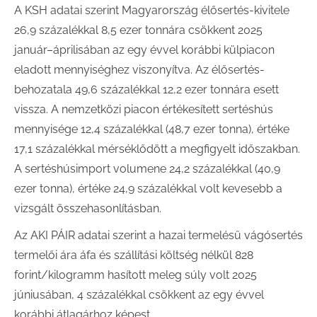
A KSH adatai szerint Magyarország élősertés-kivitele
26,9 százalékkal 8,5 ezer tonnára csökkent 2025
január–áprilisában az egy évvel korábbi külpiacon
eladott mennyiséghez viszonyítva. Az élősertés-
behozatala 49,6 százalékkal 12,2 ezer tonnára esett
vissza. A nemzetközi piacon értékesített sertéshús
mennyisége 12,4 százalékkal (48,7 ezer tonna), értéke
17,1 százalékkal mérséklődött a megfigyelt időszakban.
A sertéshúsimport volumene 24,2 százalékkal (40,9
ezer tonna), értéke 24,9 százalékkal volt kevesebb a
vizsgált összehasonlításban.
Az AKI PÁIR adatai szerint a hazai termelésű vágósertés
termelői ára áfa és szállítási költség nélkül 828
forint/kilogramm hasított meleg súly volt 2025
júniusában, 4 százalékkal csökkent az egy évvel
korábbi átlagárhoz képest.