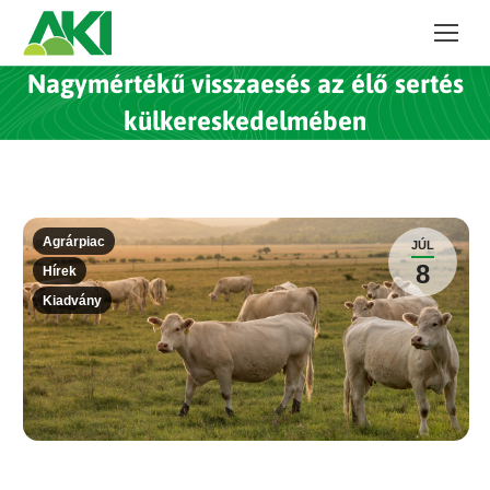
Nagymértékű visszaesés az élő sertés
külkereskedelmében
Agrárpiac
JÚL
8
Hírek
Kiadvány