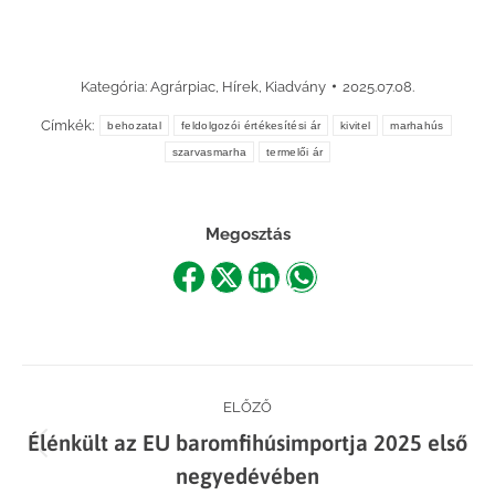
Kategória:
Agrárpiac
,
Hírek
,
Kiadvány
2025.07.08.
Címkék:
behozatal
feldolgozói értékesítési ár
kivitel
marhahús
szarvasmarha
termelői ár
Megosztás
Share
Share
Share
Share
on
on
on
on
Facebook
X
LinkedIn
WhatsApp
Post
ELŐZŐ
Élénkült az EU baromfihúsimportja 2025 első
navigation
Previous
negyedévében
post: