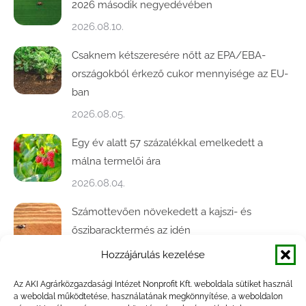
2026 második negyedévében
2026.08.10.
Csaknem kétszeresére nőtt az EPA/EBA-
országokból érkező cukor mennyisége az EU-
ban
2026.08.05.
Egy év alatt 57 százalékkal emelkedett a
málna termelői ára
2026.08.04.
Számottevően növekedett a kajszi- és
őszibaracktermés az idén
2026.07.31.
Hozzájárulás kezelése
Jelentősen erősödött a hazai élőbárány-export
Az AKI Agrárközgazdasági Intézet Nonprofit Kft. weboldala sütiket használ
a weboldal működtetése, használatának megkönnyítése, a weboldalon
az év első öt hónapjában