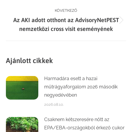
KÖVETKEZŐ
Az AKI adott otthont az AdvisoryNetPEST
Next
nemzetközi cross visit eseményének
post:
Ajánlott cikkek
Harmadára esett a hazai
műtrágyaforgalom 2026 második
negyedévében
2026.08.10.
Csaknem kétszeresére nőtt az
EPA/EBA-országokból érkező cukor