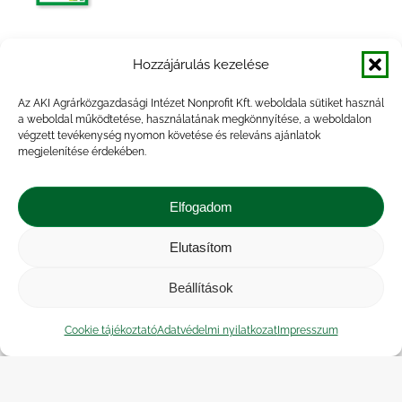
A Tesztüzemi Információs Rendszer
Hozzájárulás kezelése
eredményei, 2012
Az AKI Agrárközgazdasági Intézet Nonprofit Kft. weboldala sütiket használ
a weboldal működtetése, használatának megkönnyítése, a weboldalon
végzett tevékenység nyomon követése és releváns ajánlatok
megjelenítése érdekében.
A tesztüzemi információs rendszer
2007. évi eredményei
Elfogadom
Elutasítom
Beállítások
A tesztüzemi információs rendszer
2006. évi eredményei
Cookie tájékoztató
Adatvédelmi nyilatkozat
Impresszum