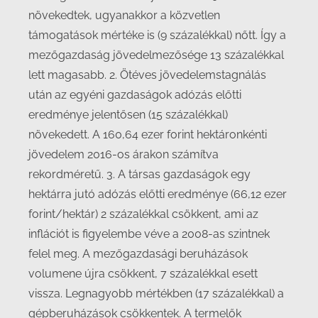
növekedtek, ugyanakkor a közvetlen
támogatások mértéke is (9 százalékkal) nőtt. Így a
mezőgazdaság jövedelmezősége 13 százalékkal
lett magasabb. 2. Ötéves jövedelemstagnálás
után az egyéni gazdaságok adózás előtti
eredménye jelentősen (15 százalékkal)
növekedett. A 160,64 ezer forint hektáronkénti
jövedelem 2016-os árakon számítva
rekordméretű. 3. A társas gazdaságok egy
hektárra jutó adózás előtti eredménye (66,12 ezer
forint/hektár) 2 százalékkal csökkent, ami az
inflációt is figyelembe véve a 2008-as szintnek
felel meg. A mezőgazdasági beruházások
volumene újra csökkent, 7 százalékkal esett
vissza. Legnagyobb mértékben (17 százalékkal) a
gépberuházások csökkentek. A termelők