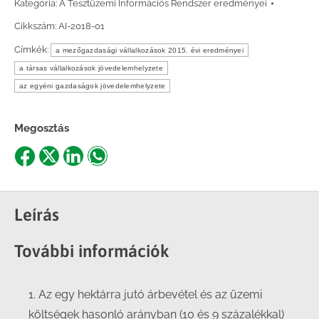
Kategória:
A Tesztüzemi Információs Rendszer eredményei
Cikkszám:
AI-2018-01
Címkék:
a mezőgazdasági vállalkozások 2015. évi eredményei
a társas vállalkozások jövedelemhelyzete
az egyéni gazdaságok jövedelemhelyzete
Megosztás
Share
Share
Share
Share
on
on
on
on
Facebook
X
LinkedIn
WhatsApp
Leírás
További információk
1. Az egy hektárra jutó árbevétel és az üzemi
költségek hasonló arányban (10 és 9 százalékkal)