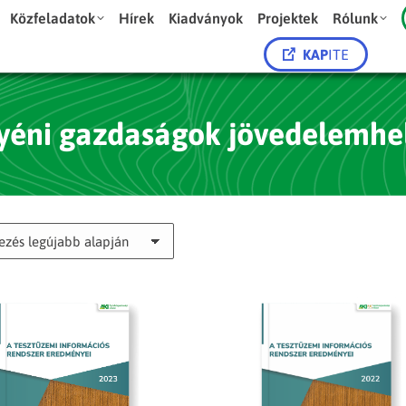
Közfeladatok
Hírek
Kiadványok
Projektek
Rólunk
KAP
ITE
yéni gazdaságok jövedelemhe