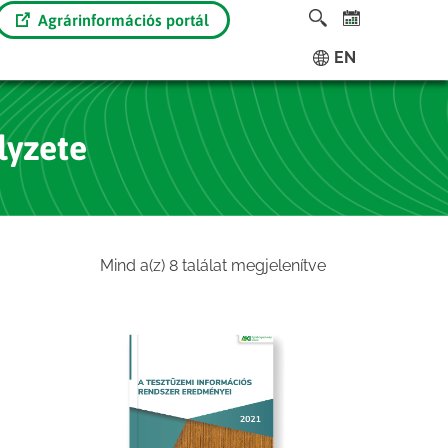
Agrárinformációs portál
EN
lyzete
Sorted
Mind a(z) 8 találat megjelenítve
by
latest