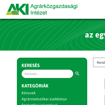
az eg
KERESÉS
Search Button
Search
for:
KATEGÓRIÁK
Könyvek
Agrárstatisztikai zsebkönyv