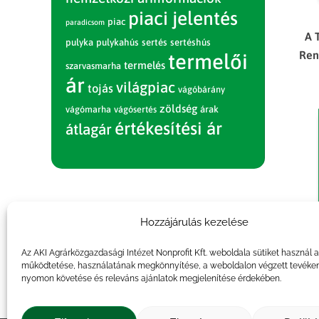
piaci jelentés
piac
paradicsom
A 
pulyka
pulykahús
sertés
sertéshús
Ren
termelői
termelés
szarvasmarha
ár
világpiac
tojás
vágóbárány
zöldség
vágómarha
vágósertés
árak
értékesítési ár
átlagár
Hozzájárulás kezelése
Az AKI Agrárközgazdasági Intézet Nonprofit Kft. weboldala sütiket használ 
működtetése, használatának megkönnyítése, a weboldalon végzett tevéke
nyomon követése és releváns ajánlatok megjelenítése érdekében.
A 
Ren