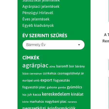
Statisztikai jelentések
Agrárpiaci jelentések
Pénzügyi Hírlevél
Éves jelentések
Egyéb kiadványok
A 
ÉV SZERINTI SZŰRÉS
Ren
Bármely Év
CÍMKÉK
agrárpiac
baromfi
bor
bárány
alma
csirkehús
csomagolóhelyi ár
búza
cseresznye
export
fogyasztás
európai unió
gyümölcs
fogyasztói piac
gabona
gomba
kereskedelem
kínálat
juh
kacsa
hús
nagybani piac
marhahús
körte
narancs
nemzetközi árinformációk