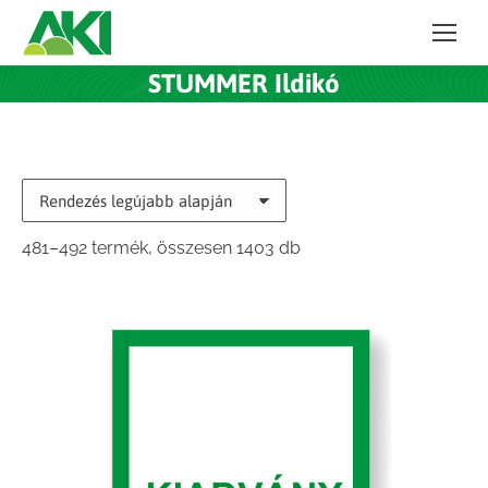
STUMMER Ildikó
Sorted
481–492 termék, összesen 1403 db
by
latest