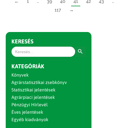
←
1
…
39
40
41
42
43
…
117
→
KERESÉS
Search Button
Search
for:
KATEGÓRIÁK
Könyvek
Agrárstatisztikai zsebkönyv
Statisztikai jelentések
Agrárpiaci jelentések
Pénzügyi Hírlevél
Éves jelentések
Egyéb kiadványok