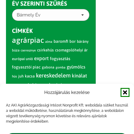
ÉV SZERINTI SZŰRÉS
Bármely Év
CÍMKÉK
agrárpiac
baromfi
bor
bárány
alma
csirkehús
csomagolóhelyi ár
búza
cseresznye
export
fogyasztás
európai unió
gyümölcs
fogyasztói piac
gabona
gomba
kereskedelem
kínálat
juh
kacsa
hús
nagybani piac
marhahús
körte
narancs
nemzetközi árinformációk
Hozzájárulás kezelése
piaci jelentés
piac
paradicsom
Az AKI Agrárközgazdasági Intézet Nonprofit Kft. weboldala sütiket használ
a weboldal működtetése, használatának megkönnyítése, a weboldalon
pulyka
pulykahús
sertés
sertéshús
végzett tevékenység nyomon követése és releváns ajánlatok
termelői
termelés
megjelenítése érdekében.
szarvasmarha
ár
világpiac
tojás
vágóbárány