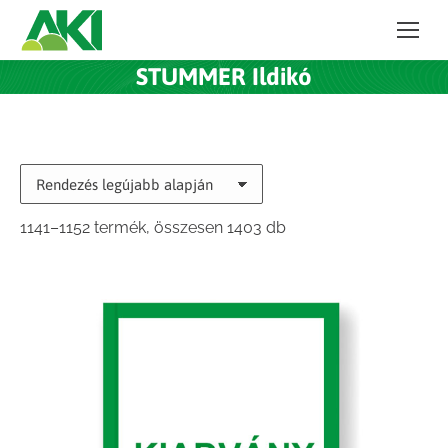
STUMMER Ildikó
Sorted
1141–1152 termék, összesen 1403 db
by
latest