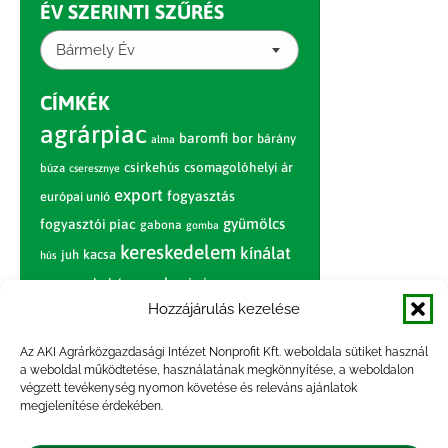
ÉV SZERINTI SZŰRÉS
Bármely Év
CÍMKÉK
agrárpiac
baromfi
bor
bárány
alma
csirkehús
csomagolóhelyi ár
búza
cseresznye
export
fogyasztás
európai unió
gyümölcs
fogyasztói piac
gabona
gomba
kereskedelem
kínálat
juh
kacsa
hús
nagybani piac
marhahús
körte
narancs
nemzetközi árinformációk
Hozzájárulás kezelése
piaci jelentés
piac
paradicsom
Az AKI Agrárközgazdasági Intézet Nonprofit Kft. weboldala sütiket használ
a weboldal működtetése, használatának megkönnyítése, a weboldalon
pulyka
pulykahús
sertés
sertéshús
végzett tevékenység nyomon követése és releváns ajánlatok
termelői
termelés
megjelenítése érdekében.
szarvasmarha
ár
világpiac
tojás
vágóbárány