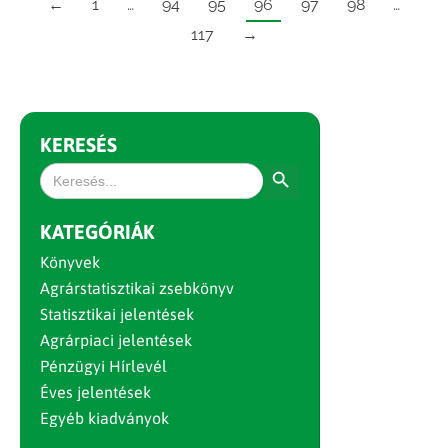
←
1
…
94
95
96
97
98
…
117
→
KERESÉS
Search Button
Search
for:
KATEGÓRIÁK
Könyvek
Agrárstatisztikai zsebkönyv
Statisztikai jelentések
Agrárpiaci jelentések
Pénzügyi Hírlevél
Éves jelentések
Egyéb kiadványok