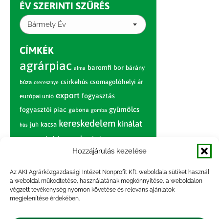
ÉV SZERINTI SZŰRÉS
Bármely Év
CÍMKÉK
agrárpiac
baromfi
bor
bárány
alma
csirkehús
csomagolóhelyi ár
búza
cseresznye
export
fogyasztás
európai unió
gyümölcs
fogyasztói piac
gabona
gomba
kereskedelem
kínálat
juh
kacsa
hús
nagybani piac
marhahús
körte
narancs
nemzetközi árinformációk
Hozzájárulás kezelése
piaci jelentés
piac
paradicsom
Az AKI Agrárközgazdasági Intézet Nonprofit Kft. weboldala sütiket használ
a weboldal működtetése, használatának megkönnyítése, a weboldalon
pulyka
pulykahús
sertés
sertéshús
végzett tevékenység nyomon követése és releváns ajánlatok
termelői
termelés
megjelenítése érdekében.
szarvasmarha
ár
világpiac
tojás
vágóbárány