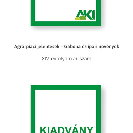
Agrárpiaci jelentések – Gabona és ipari növények
XIV. évfolyam 21. szám