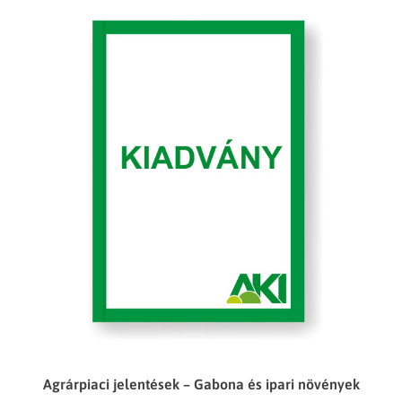
Agrárpiaci jelentések – Gabona és ipari növények