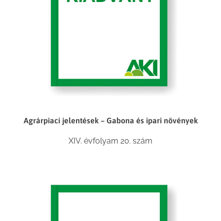
Agrárpiaci jelentések – Gabona és ipari növények
XIV. évfolyam 20. szám