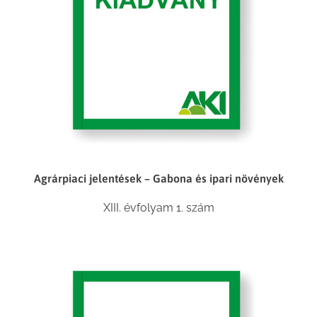
Agrárpiaci jelentések – Gabona és ipari növények
XIII. évfolyam 1. szám