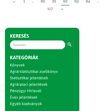
←
1
…
80
81
82
83
84
…
117
→
KERESÉS
Search Button
Search
for:
KATEGÓRIÁK
Könyvek
Agrárstatisztikai zsebkönyv
Statisztikai jelentések
Agrárpiaci jelentések
Pénzügyi Hírlevél
Éves jelentések
Egyéb kiadványok