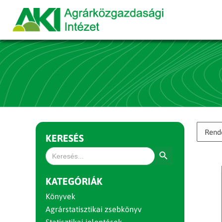
KERESÉS
Search Button
Search
for:
KATEGÓRIÁK
Könyvek
Agrárstatisztikai zsebkönyv