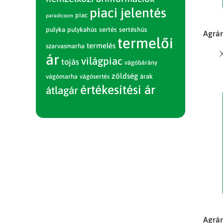
piaci jelentés
piac
paradicsom
pulyka
pulykahús
sertés
sertéshús
Agrár
termelői
termelés
szarvasmarha
ár
világpiac
tojás
vágóbárány
zöldség
vágómarha
vágósertés
árak
értékesítési ár
átlagár
Agrár