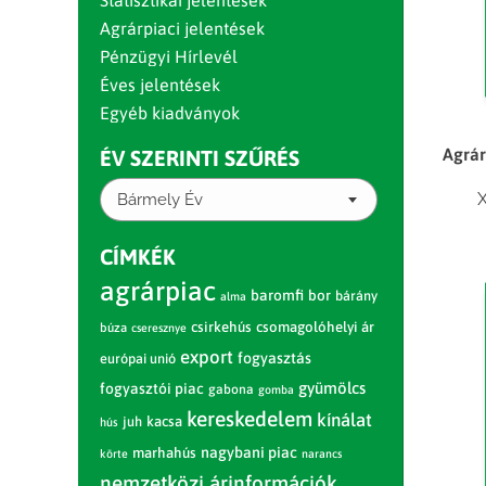
Statisztikai jelentések
Agrárpiaci jelentések
Pénzügyi Hírlevél
Éves jelentések
Egyéb kiadványok
Agrár
ÉV SZERINTI SZŰRÉS
X
Bármely Év
CÍMKÉK
agrárpiac
baromfi
bor
bárány
alma
csirkehús
csomagolóhelyi ár
búza
cseresznye
export
fogyasztás
európai unió
gyümölcs
fogyasztói piac
gabona
gomba
kereskedelem
kínálat
juh
kacsa
hús
nagybani piac
marhahús
körte
narancs
nemzetközi árinformációk