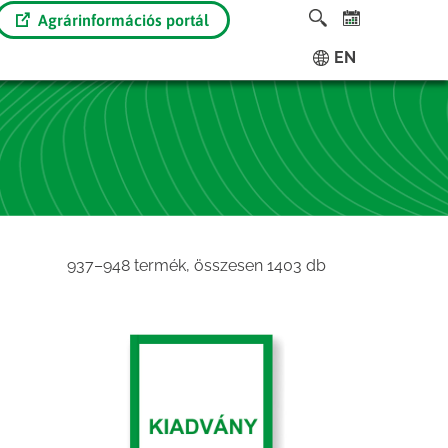
Agrárinformációs portál
EN
Sorted
937–948 termék, összesen 1403 db
by
latest