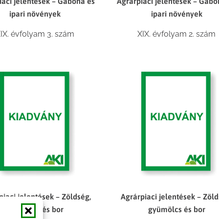
iaci jelentések – Gabona és
Agrárpiaci jelentések – Gabo
ipari növények
ipari növények
IX. évfolyam 3. szám
XIX. évfolyam 2. szám
piaci jelentések – Zöldség,
Agrárpiaci jelentések – Zöld
gyümölcs és bor
gyümölcs és bor