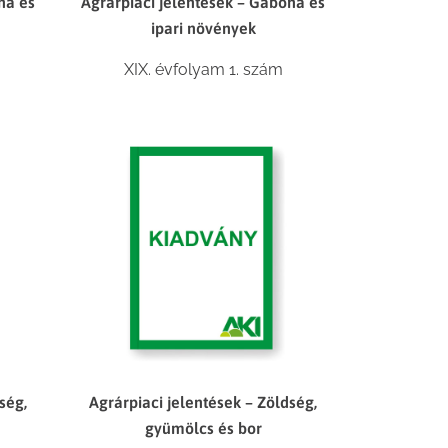
na és
Agrárpiaci jelentések – Gabona és
ipari növények
XIX. évfolyam 1. szám
ség,
Agrárpiaci jelentések – Zöldség,
gyümölcs és bor