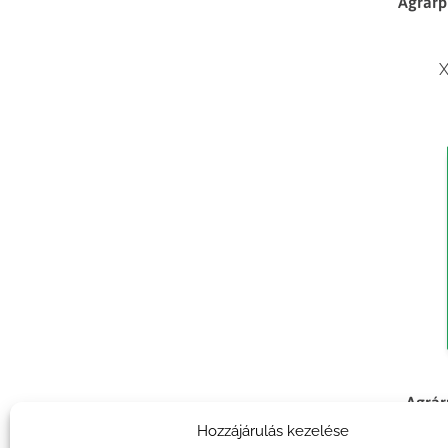
Agrárp
X
Agrár
Hozzájárulás kezelése