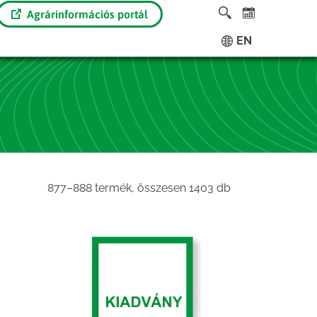
Agrárinformációs portál
EN
Sorted
877–888 termék, összesen 1403 db
by
latest