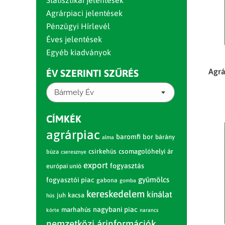
Statisztikai jelentések
Agrárpiaci jelentések
Pénzügyi Hírlevél
Éves jelentések
Egyéb kiadványok
Agrá
ÉV SZERINTI SZŰRÉS
Bármely Év
CÍMKÉK
agrárpiac
baromfi
bor
bárány
alma
csirkehús
csomagolóhelyi ár
búza
cseresznye
export
fogyasztás
európai unió
gyümölcs
fogyasztói piac
gabona
gomba
kereskedelem
kínálat
juh
kacsa
hús
nagybani piac
marhahús
körte
narancs
nemzetközi árinformációk