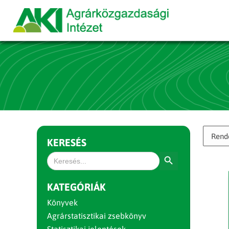
KERESÉS
Search Button
Search
for:
KATEGÓRIÁK
Könyvek
Agrárstatisztikai zsebkönyv