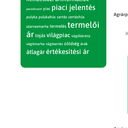
piaci jelentés
piac
paradicsom
Agrárp
pulyka
pulykahús
sertés
sertéshús
termelői
termelés
szarvasmarha
ár
X
világpiac
tojás
vágóbárány
zöldség
vágómarha
vágósertés
árak
értékesítési ár
átlagár