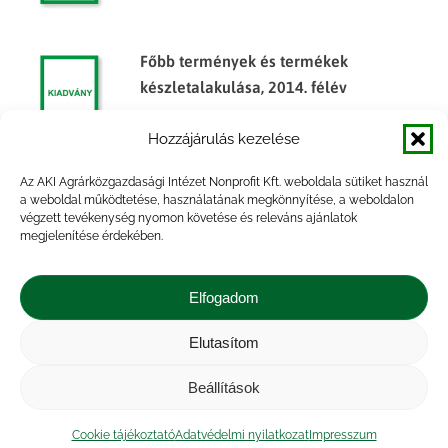
Főbb termények és termékek
készletalakulása, 2014. félév
Hozzájárulás kezelése
Az AKI Agrárközgazdasági Intézet Nonprofit Kft. weboldala sütiket használ
Főbb termények és termékek
a weboldal működtetése, használatának megkönnyítése, a weboldalon
végzett tevékenység nyomon követése és releváns ajánlatok
készletalakulása, 2014. év
megjelenítése érdekében.
Elfogadom
Elutasítom
Impresszum
|
Kapcsolat
|
Jogi nyilatkozat
|
Közérdekű adatok
|
Adatvédelmi nyilatkozat
|
Beállítások
Akadálymentesítési nyilatkozat
|
Cookie
tájékoztató
Cookie tájékoztató
Adatvédelmi nyilatkozat
Impresszum