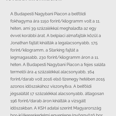
A Budapesti Nagybani Piacon a belföldi
fokhagyma ára 1150 forint/kilogramm volt a 11.
héten, ami 39 százalékkal meghaladta az egy
évvel korábbi árat. A belpiaci almafajták közül a
Jonathan fajtát kínálták a legalacsonyabb, 175
forint/kilogramm, a Starking fajtát a
legmagasabb, 230 forint/kilogramm áron a 11.
héten. A Budapesti Nagybani Piacon a fejes saláta
termelői ára 4 százalékkal alacsonyabb, 164
forint/darab volt 2016 első tizenegy hetében 2015
azonos időszakához viszonyítva. A belföldi
jégsalátát 17 százalékkal alacsonyabb, átlagosan
196 forint/darab áron kínálták a vizsgált
időszakban. A KSH adatai szerint Magyarország
bor-külkereskedelmi egyenlege (gyöngyöző bor