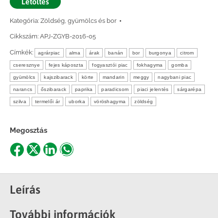
Letöltés
Kategória:
Zöldség, gyümölcs és bor
Cikkszám:
APJ-ZGYB-2016-05
Címkék:
agrárpiac
alma
árak
banán
bor
burgonya
citrom
cseresznye
fejes káposzta
fogyasztói piac
fokhagyma
gomba
gyümölcs
kajszibarack
körte
mandarin
meggy
nagybani piac
narancs
őszibarack
paprika
paradicsom
piaci jelentés
sárgarépa
szilva
termelői ár
uborka
vöröshagyma
zöldség
Megosztás
Share
Share
Share
Share
on
on
on
on
Facebook
X
LinkedIn
WhatsApp
Leírás
További információk