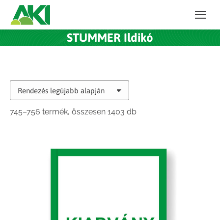
STUMMER Ildikó
Sorted
745–756 termék, összesen 1403 db
by
latest