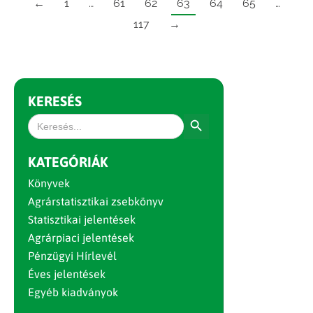
←
1
…
61
62
63
64
65
…
117
→
KERESÉS
Search Button
Search
for:
KATEGÓRIÁK
Könyvek
Agrárstatisztikai zsebkönyv
Statisztikai jelentések
Agrárpiaci jelentések
Pénzügyi Hírlevél
Éves jelentések
Egyéb kiadványok