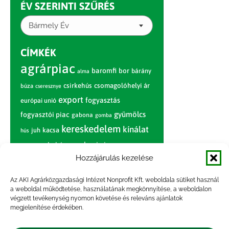
ÉV SZERINTI SZŰRÉS
Bármely Év
CÍMKÉK
agrárpiac
baromfi
bor
bárány
alma
csirkehús
csomagolóhelyi ár
búza
cseresznye
export
fogyasztás
európai unió
gyümölcs
fogyasztói piac
gabona
gomba
kereskedelem
kínálat
juh
kacsa
hús
nagybani piac
marhahús
körte
narancs
nemzetközi árinformációk
Hozzájárulás kezelése
piaci jelentés
piac
paradicsom
Az AKI Agrárközgazdasági Intézet Nonprofit Kft. weboldala sütiket használ
a weboldal működtetése, használatának megkönnyítése, a weboldalon
pulyka
pulykahús
sertés
sertéshús
végzett tevékenység nyomon követése és releváns ajánlatok
termelői
termelés
megjelenítése érdekében.
szarvasmarha
ár
világpiac
tojás
vágóbárány