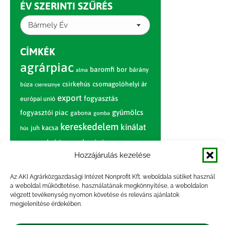
ÉV SZERINTI SZŰRÉS
Bármely Év
CÍMKÉK
agrárpiac
baromfi
bor
bárány
alma
csirkehús
csomagolóhelyi ár
búza
cseresznye
export
fogyasztás
európai unió
gyümölcs
fogyasztói piac
gabona
gomba
kereskedelem
kínálat
juh
kacsa
hús
nagybani piac
marhahús
körte
narancs
nemzetközi árinformációk
Hozzájárulás kezelése
piaci jelentés
piac
paradicsom
Az AKI Agrárközgazdasági Intézet Nonprofit Kft. weboldala sütiket használ
a weboldal működtetése, használatának megkönnyítése, a weboldalon
pulyka
pulykahús
sertés
sertéshús
végzett tevékenység nyomon követése és releváns ajánlatok
termelői
termelés
megjelenítése érdekében.
szarvasmarha
ár
világpiac
tojás
vágóbárány