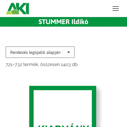
STUMMER Ildikó
Sorted
721–732 termék, összesen 1403 db
by
latest