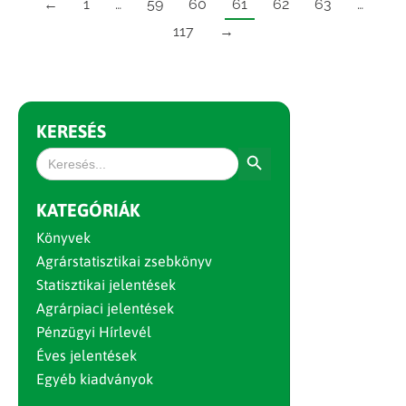
←
1
…
59
60
61
62
63
…
117
→
KERESÉS
Search Button
Search
for:
KATEGÓRIÁK
Könyvek
Agrárstatisztikai zsebkönyv
Statisztikai jelentések
Agrárpiaci jelentések
Pénzügyi Hírlevél
Éves jelentések
Egyéb kiadványok