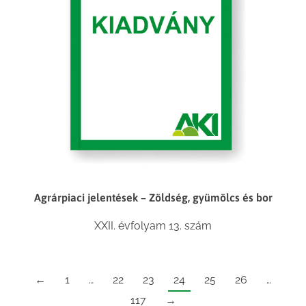
Agrárpiaci jelentések – Zöldség, gyümölcs és bor
XXII. évfolyam 13. szám
←
1
…
22
23
24
25
26
…
117
→