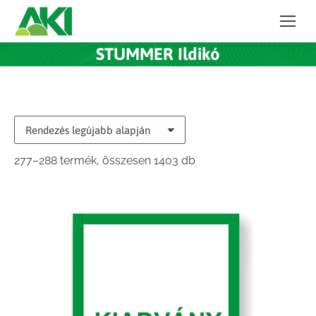
STUMMER Ildikó
Sorted
277–288 termék, összesen 1403 db
by
latest