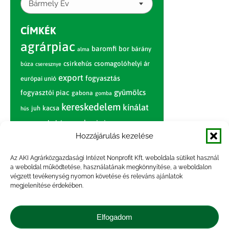
Bármely Év
CÍMKÉK
agrárpiac
baromfi
bor
bárány
alma
csirkehús
csomagolóhelyi ár
búza
cseresznye
export
fogyasztás
európai unió
gyümölcs
fogyasztói piac
gabona
gomba
kereskedelem
kínálat
juh
kacsa
hús
nagybani piac
marhahús
körte
narancs
nemzetközi árinformációk
Hozzájárulás kezelése
piaci jelentés
piac
paradicsom
Az AKI Agrárközgazdasági Intézet Nonprofit Kft. weboldala sütiket használ
a weboldal működtetése, használatának megkönnyítése, a weboldalon
pulyka
pulykahús
sertés
sertéshús
végzett tevékenység nyomon követése és releváns ajánlatok
termelői
termelés
megjelenítése érdekében.
szarvasmarha
ár
világpiac
tojás
vágóbárány
zöldség
Elfogadom
vágómarha
vágósertés
árak