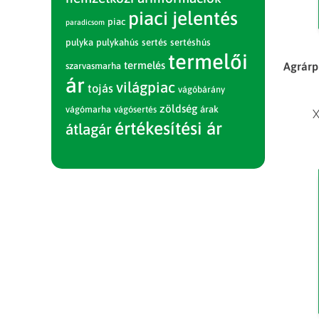
piaci jelentés
piac
paradicsom
pulyka
pulykahús
sertés
sertéshús
termelői
termelés
Agrárpi
szarvasmarha
ár
világpiac
tojás
vágóbárány
zöldség
vágómarha
vágósertés
árak
X
értékesítési ár
átlagár