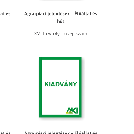
lat és
Agrárpiaci jelentések – Élőállat és
hús
XVIII. évfolyam 24. szám
lat és
Agrárpiaci jelentések – Élőállat és