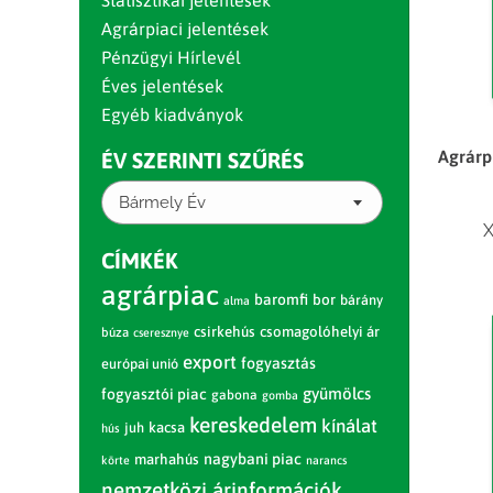
Statisztikai jelentések
Agrárpiaci jelentések
Pénzügyi Hírlevél
Éves jelentések
Egyéb kiadványok
Agrárpi
ÉV SZERINTI SZŰRÉS
Bármely Év
X
CÍMKÉK
agrárpiac
baromfi
bor
bárány
alma
csirkehús
csomagolóhelyi ár
búza
cseresznye
export
fogyasztás
európai unió
gyümölcs
fogyasztói piac
gabona
gomba
kereskedelem
kínálat
juh
kacsa
hús
nagybani piac
marhahús
körte
narancs
nemzetközi árinformációk