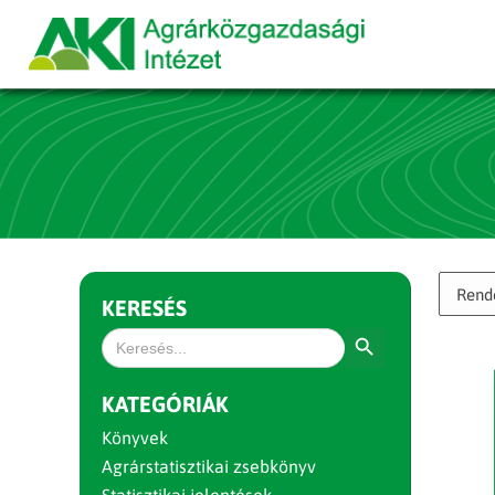
KERESÉS
Search Button
Search
for:
KATEGÓRIÁK
Könyvek
Agrárstatisztikai zsebkönyv