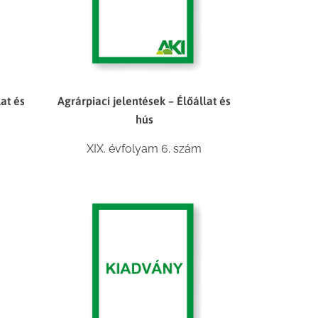
lat és
Agrárpiaci jelentések – Élőállat és
hús
XIX. évfolyam 6. szám