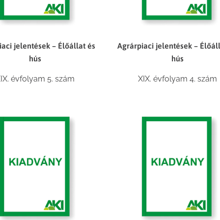
aci jelentések – Élőállat és
Agrárpiaci jelentések – Élőál
hús
hús
IX. évfolyam 5. szám
XIX. évfolyam 4. szám