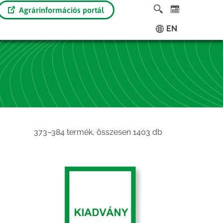
Agrárinformációs portál
EN
Sorted
373–384 termék, összesen 1403 db
by
latest