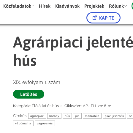
Közfeladatok
Hírek
Kiadványok
Projektek
Rólunk
KAP
ITE
Agrárpiaci jelenté
hús
XIX. évfolyam 1. szám
Letöltés
Kategória:
Élő állat és hús
Cikkszám:
APJ-EH-2016-01
Címkék:
agrárpiac
bárány
hús
juh
marhahús
piaci jelentés
se
vágómarha
vágósertés