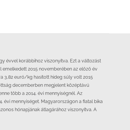
y évvel korábbihoz viszonyítva. Ezt a változást
kkal emelkedett 2015 novemberében az előző év
a 3,82 euró/kg hasított hideg súly volt 2015
izottság decemberben megjelent középtávú
 lenne több a 2014. évi mennyiségnél. Az
14. évi mennyiséget. Magyarországon a fiatal bika
azonos hónapjának átlagárához viszonyítva. A