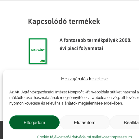
Kapcsolódó termékek
A fontosabb termékpályák 2008.
évi piaci folyamatai
Hozzájárulás kezelése
Agrárpiaci jelentések – Élőállat
és hús
Az AKI Agrárközgazdasági Intézet Nonprofit Kft. weboldala sütiket használ 
működtetése, használatának megkönnyítése, a weboldalon végzett tevéke
nyomon követése és releváns ajánlatok megjelenítése érdekében.
Elfogadom
Elutasítom
Beállít
Impresszum
|
Kapcsolat
|
Jogi ny
Cookie tájékoztató
Adatvédelmi nyilatkozat
Impresszum