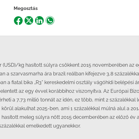
Megosztás
Share
Share
Share
Share
on
on
on
on
Facebook
X
LinkedIn
WhatsApp
ár (USD)/kg hasított súlyra csökkent 2015 novemberében az eg
ában a szarvasmarha ára brazil reálban kifejezve 3,8 százalé
a fiatal bika „R3” kereskedelmi osztály vágóhídi belépési ár
elentett az egy évvel korábbihoz viszonyítva. Az Európai B
eti a 7,73 millió tonnát az idén, ez több, mint 2 százalékkal
na körül alakulhat 2025-ben, ami 1 százalékkal múlná alul a 20
mm hasított meleg súlyra nőtt 2015 decemberében az előző év 
 százalékkal emelkedett ugyanekkor.