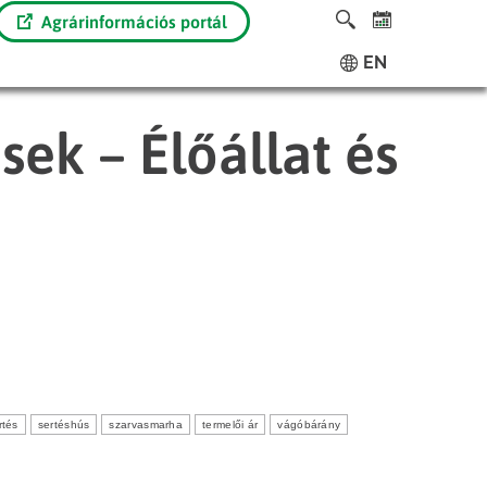
Agrárinformációs portál
EN
sek – Élőállat és
rtés
sertéshús
szarvasmarha
termelői ár
vágóbárány