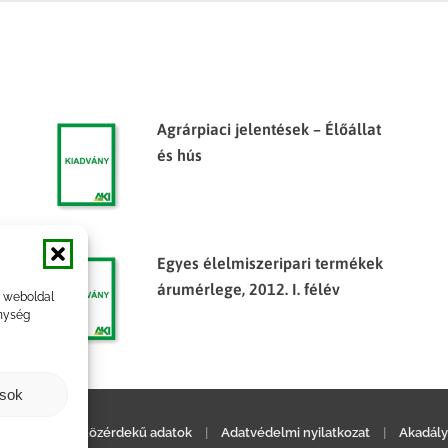
Agrárpiaci jelentések – Élőállat
és hús
Egyes élelmiszeripari termékek
árumérlege, 2012. I. félév
a weboldal
nység
ások
ilatkozat
|
Közérdekű adatok
|
Adatvédelmi nyilatkozat
|
Akadály