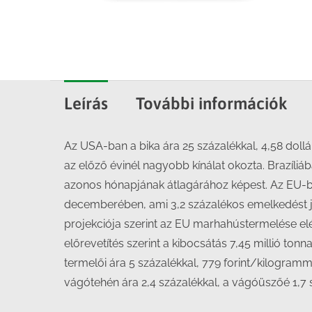
Leírás
További információk
Az USA-ban a bika ára 25 százalékkal, 4,58 doll
az előző évinél nagyobb kínálat okozta. Brazíli
azonos hónapjának átlagárához képest. Az EU-ban 
decemberében, ami 3,2 százalékos emelkedést j
projekciója szerint az EU marhahústermelése elérh
előrevetítés szerint a kibocsátás 7,45 millió ton
termelői ára 5 százalékkal, 779 forint/kilogra
vágótehén ára 2,4 százalékkal, a vágóüszőé 1,7