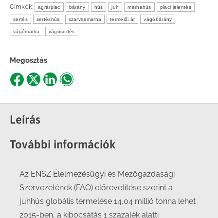
Címkék:
agrárpiac
bárány
hús
juh
marhahús
piaci jelentés
sertés
sertéshús
szarvasmarha
termelői ár
vágóbárány
vágómarha
vágósertés
Megosztás
Share
Share
Share
Share
on
on
on
on
Facebook
X
LinkedIn
WhatsApp
Leírás
További információk
Az ENSZ Élelmezésügyi és Mezőgazdasági
Szervezetének (FAO) előrevetítése szerint a
juhhús globális termelése 14,04 millió tonna lehet
2015-ben, a kibocsátás 1 százalék alatti