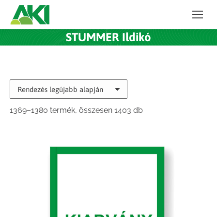
STUMMER Ildikó
Sorted
1369–1380 termék, összesen 1403 db
by
latest