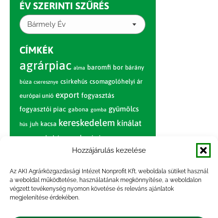
ÉV SZERINTI SZŰRÉS
Bármely Év
CÍMKÉK
agrárpiac
baromfi
bor
bárány
alma
csirkehús
csomagolóhelyi ár
búza
cseresznye
export
fogyasztás
európai unió
gyümölcs
fogyasztói piac
gabona
gomba
kereskedelem
kínálat
juh
kacsa
hús
nagybani piac
marhahús
körte
narancs
nemzetközi árinformációk
Hozzájárulás kezelése
piaci jelentés
piac
paradicsom
Az AKI Agrárközgazdasági Intézet Nonprofit Kft. weboldala sütiket használ
a weboldal működtetése, használatának megkönnyítése, a weboldalon
pulyka
pulykahús
sertés
sertéshús
végzett tevékenység nyomon követése és releváns ajánlatok
termelői
termelés
megjelenítése érdekében.
szarvasmarha
ár
világpiac
tojás
vágóbárány