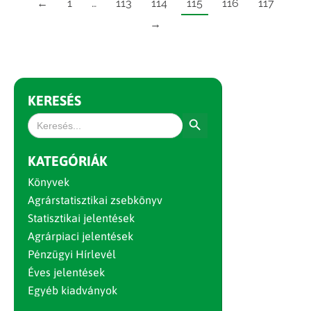
←
1
…
113
114
115
116
117
→
KERESÉS
Search Button
Search
for:
KATEGÓRIÁK
Könyvek
Agrárstatisztikai zsebkönyv
Statisztikai jelentések
Agrárpiaci jelentések
Pénzügyi Hírlevél
Éves jelentések
Egyéb kiadványok