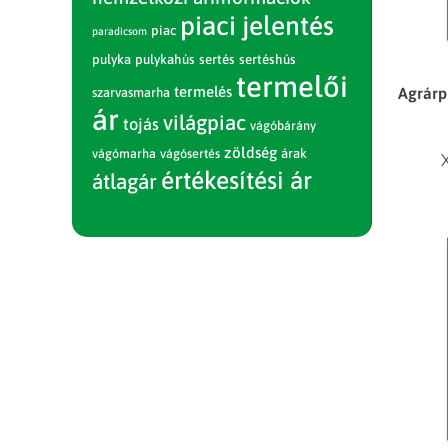
piaci jelentés
piac
paradicsom
pulyka
pulykahús
sertés
sertéshús
termelői
termelés
Agrárpi
szarvasmarha
ár
világpiac
tojás
vágóbárány
zöldség
vágómarha
vágósertés
árak
értékesítési ár
átlagár