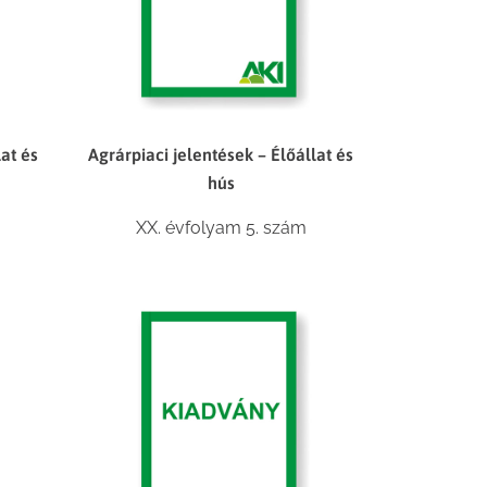
lat és
Agrárpiaci jelentések – Élőállat és
hús
XX. évfolyam 5. szám