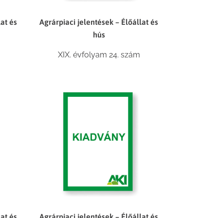
lat és
Agrárpiaci jelentések – Élőállat és
hús
XIX. évfolyam 24. szám
lat és
Agrárpiaci jelentések – Élőállat és