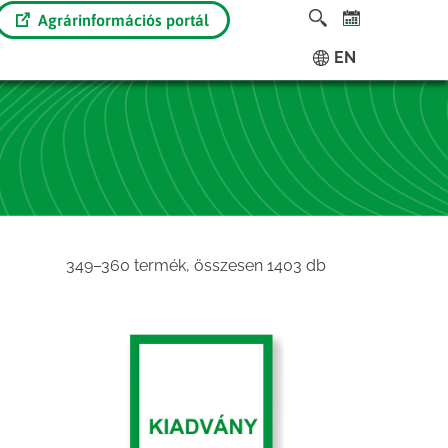
Agrárinformációs portál
EN
Sorted
349–360 termék, összesen 1403 db
by
latest