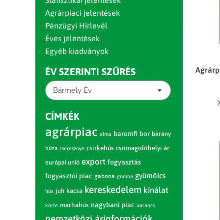
Statisztikai jelentések
Agrárpiaci jelentések
Pénzügyi Hírlevél
Éves jelentések
Egyéb kiadványok
Agrárpi
ÉV SZERINTI SZŰRÉS
Bármely Év
CÍMKÉK
agrárpiac
baromfi
bor
bárány
alma
csirkehús
csomagolóhelyi ár
búza
cseresznye
export
fogyasztás
európai unió
gyümölcs
fogyasztói piac
gabona
gomba
kereskedelem
kínálat
juh
kacsa
hús
nagybani piac
marhahús
körte
narancs
nemzetközi árinformációk