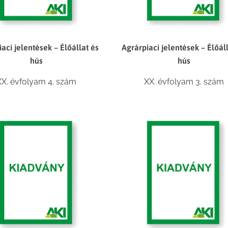
aci jelentések – Élőállat és
Agrárpiaci jelentések – Élőál
hús
hús
XX. évfolyam 4. szám
XX. évfolyam 3. szám