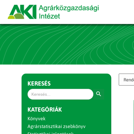
KERESÉS
Search Button
Search
for:
KATEGÓRIÁK
Könyvek
Agrárstatisztikai zsebkönyv