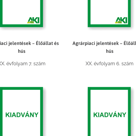
aci jelentések – Élőállat és
Agrárpiaci jelentések – Élőál
hús
hús
XX. évfolyam 7. szám
XX. évfolyam 6. szám