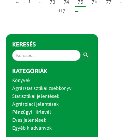
←
1
…
73
74
75
76
77
…
117
→
KERESÉS
Search Button
Search
for:
KATEGÓRIÁK
Könyvek
Agrárstatisztikai zsebkönyv
Statisztikai jelentések
Agrárpiaci jelentések
Pénzügyi Hírlevél
Éves jelentések
Egyéb kiadványok