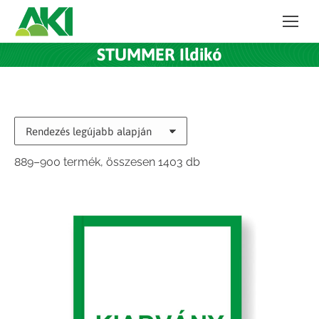
STUMMER Ildikó
Sorted
889–900 termék, összesen 1403 db
by
latest