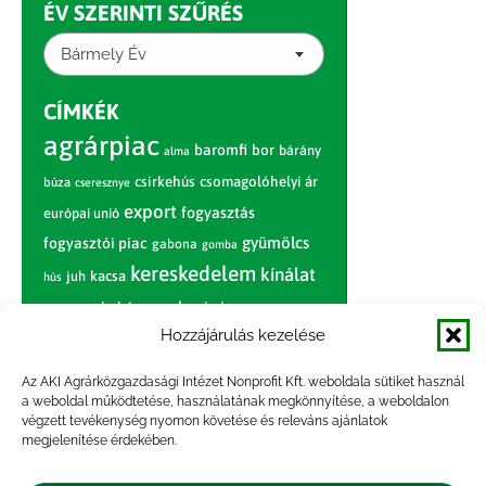
ÉV SZERINTI SZŰRÉS
Bármely Év
CÍMKÉK
agrárpiac
baromfi
bor
bárány
alma
csirkehús
csomagolóhelyi ár
búza
cseresznye
export
fogyasztás
európai unió
gyümölcs
fogyasztói piac
gabona
gomba
kereskedelem
kínálat
juh
kacsa
hús
nagybani piac
marhahús
körte
narancs
nemzetközi árinformációk
Hozzájárulás kezelése
piaci jelentés
piac
paradicsom
Az AKI Agrárközgazdasági Intézet Nonprofit Kft. weboldala sütiket használ
a weboldal működtetése, használatának megkönnyítése, a weboldalon
pulyka
pulykahús
sertés
sertéshús
végzett tevékenység nyomon követése és releváns ajánlatok
termelői
termelés
megjelenítése érdekében.
szarvasmarha
ár
világpiac
tojás
vágóbárány