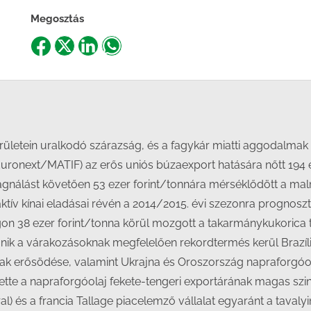
Megosztás
Share
Share
Share
Share
on
on
on
on
Facebook
X
LinkedIn
WhatsApp
területein uralkodó szárazság, és a fagykár miatti aggodalmak
(Euronext/MATIF) az erős uniós búzaexport hatására nőtt 194
stagnálást követően 53 ezer forint/tonnára mérséklődött a ma
aktív kínai eladásai révén a 2014/2015. évi szezonra prognoszt
gon 38 ezer forint/tonna körül mozgott a takarmánykukorica 
űnik a várakozásoknak megfelelően rekordtermés kerül Brazília 
rának erősödése, valamint Ukrajna és Oroszország napraforgó
te a napraforgóolaj fekete-tengeri exportárának magas szinte
és a francia Tallage piacelemző vállalat egyaránt a tavalyin