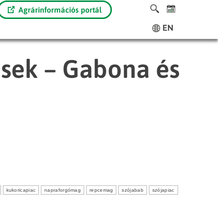
Agrárinformációs portál
EN
ések – Gabona és
kukoricapiac
napraforgómag
repcemag
szójabab
szójapiac