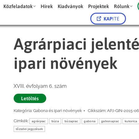
Közfeladatok
Hírek
Kiadványok
Projektek
Rólunk
KAP
ITE
Agrárpiaci jelent
ipari növények
XVIII. évfolyam 6. szám
Letöltés
Kategória:
Gabona és ipari növények
Cikkszám:
APJ-GIN-2015-06
Címkék:
agrárpiac
búza
búzapiac
gabona
gabonapiac
kukorica
tőzsdei jegyzések