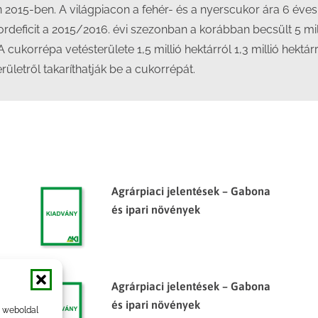
015-ben. A világpiacon a fehér- és a nyerscukor ára 6 éves
ordeficit a 2015/2016. évi szezonban a korábban becsült 5 mill
 A cukorrépa vetésterülete 1,5 millió hektárról 1,3 millió hek
ületről takaríthatják be a cukorrépát.
Agrárpiaci jelentések – Gabona
és ipari növények
Agrárpiaci jelentések – Gabona
és ipari növények
a weboldal