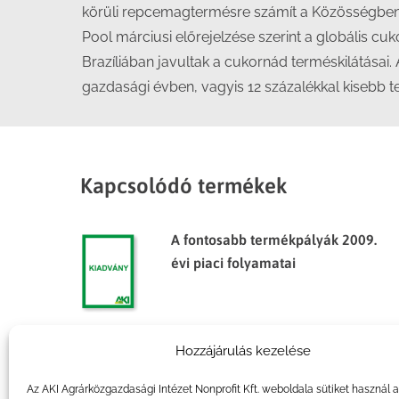
körüli repcemagtermésre számít a Közösségben 2
Pool márciusi előrejelzése szerint a globális cuk
Brazíliában javultak a cukornád terméskilátásai.
gazdasági évben, vagyis 12 százalékkal kisebb ter
Kapcsolódó termékek
A fontosabb termékpályák 2009.
évi piaci folyamatai
Hozzájárulás kezelése
Agrárpiaci jelentések – Gabona
és ipari növények
Az AKI Agrárközgazdasági Intézet Nonprofit Kft. weboldala sütiket használ 