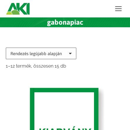
gabonapiac
Sorted
1–12 termék, összesen 15 db
by
latest