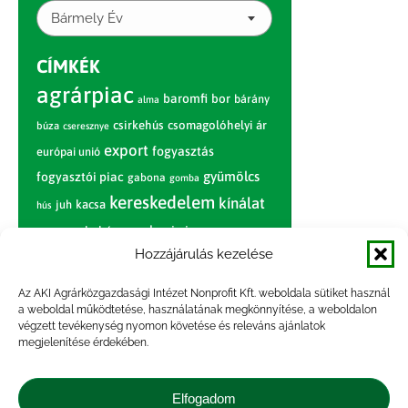
Bármely Év
CÍMKÉK
agrárpiac
baromfi
bor
bárány
alma
csirkehús
csomagolóhelyi ár
búza
cseresznye
export
fogyasztás
európai unió
gyümölcs
fogyasztói piac
gabona
gomba
kereskedelem
kínálat
juh
kacsa
hús
nagybani piac
marhahús
körte
narancs
nemzetközi árinformációk
Hozzájárulás kezelése
piaci jelentés
piac
paradicsom
Az AKI Agrárközgazdasági Intézet Nonprofit Kft. weboldala sütiket használ
a weboldal működtetése, használatának megkönnyítése, a weboldalon
pulyka
pulykahús
sertés
sertéshús
végzett tevékenység nyomon követése és releváns ajánlatok
termelői
termelés
megjelenítése érdekében.
szarvasmarha
ár
világpiac
tojás
vágóbárány
zöldség
Elfogadom
vágómarha
vágósertés
árak