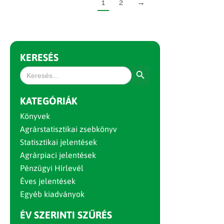
1
2
→
KERESÉS
Search Button
Search
for:
KATEGÓRIÁK
Könyvek
Agrárstatisztikai zsebkönyv
Statisztikai jelentések
Agrárpiaci jelentések
Pénzügyi Hírlevél
Éves jelentések
Egyéb kiadványok
ÉV SZERINTI SZŰRÉS