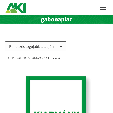
gabonapiac
Sorted
13–15 termék, összesen 15 db
by
latest