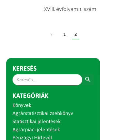
XVIII. évfolyam 1. szám
←
1
2
KERESÉS
Search Button
Search
for:
KATEGÓRIÁK
Könyvek
Agrárstatisztikai zsebkönyv
Statisztikai jelentések
Agrárpiaci jelentések
Pénzügyi Hírlevél