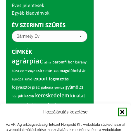
Éves jelentések
Egyéb kiadványok
ÉV SZERINTI SZŰRÉS
Bármely Év
CÍMKÉK
agrárpiac
baromfi
bor
bárány
alma
csirkehús
csomagolóhelyi ár
búza
cseresznye
export
fogyasztás
európai unió
gyümölcs
fogyasztói piac
gabona
gomba
kereskedelem
kínálat
juh
kacsa
hús
nagybani piac
marhahús
körte
narancs
nemzetközi árinformációk
Hozzájárulás kezelése
piaci jelentés
piac
paradicsom
Az AKI Agrárközgazdasági Intézet Nonprofit Kft. weboldala sütiket használ
a weboldal működtetése, használatának megkönnyítése, a weboldalon
pulyka
pulykahús
sertés
sertéshús