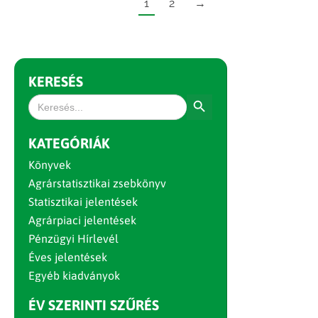
1
2
→
KERESÉS
Search Button
Search
for:
KATEGÓRIÁK
Könyvek
Agrárstatisztikai zsebkönyv
Statisztikai jelentések
Agrárpiaci jelentések
Pénzügyi Hírlevél
Éves jelentések
Egyéb kiadványok
ÉV SZERINTI SZŰRÉS