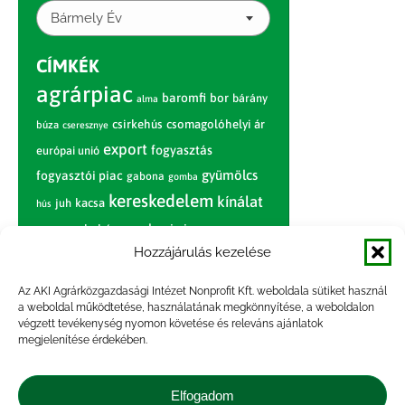
Bármely Év
CÍMKÉK
agrárpiac
baromfi
bor
bárány
alma
csirkehús
csomagolóhelyi ár
búza
cseresznye
export
fogyasztás
európai unió
gyümölcs
fogyasztói piac
gabona
gomba
kereskedelem
kínálat
juh
kacsa
hús
nagybani piac
marhahús
körte
narancs
nemzetközi árinformációk
Hozzájárulás kezelése
piaci jelentés
piac
paradicsom
Az AKI Agrárközgazdasági Intézet Nonprofit Kft. weboldala sütiket használ
a weboldal működtetése, használatának megkönnyítése, a weboldalon
pulyka
pulykahús
sertés
sertéshús
végzett tevékenység nyomon követése és releváns ajánlatok
termelői
termelés
megjelenítése érdekében.
szarvasmarha
ár
világpiac
tojás
vágóbárány
zöldség
Elfogadom
vágómarha
vágósertés
árak