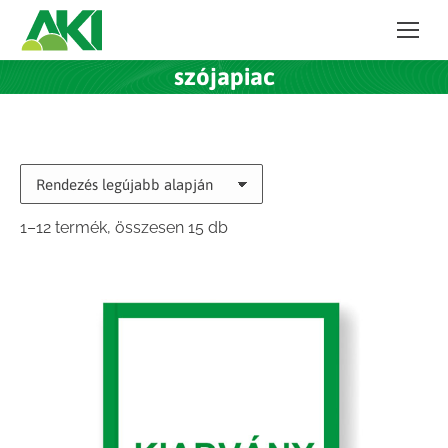
szójapiac
Sorted
1–12 termék, összesen 15 db
by
latest