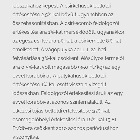
időszakához képest. A csirkehúsok belföldi
értékesítése 2,5%-kal bővült ugyanebben az
összehasonlításban. A csirkecomb feldolgozói
értékesítési ára 1%-kal mérséklődött, ugyanakkor
az egész csirke ára 1%-kal, a csirkemellé 8%-kal
emelkedett. A vágópulyka 2011. 1-22. heti
felvásárlása 3%-kal csökkent, élősúlyos termelői
ára 0,5%-kal volt magasabb (350 Ft/kg) az egy
évvel korábbinál. A pulykahúsok belföldi
értékesítése 1%-kal esett vissza a vizsgált
időszakban. Feldolgozói értékesítési áruk az egy
évvel korábbival azonos szinten alakult. Az
étkezési tojás belföldi értékesítése 15%-kal,
csomagolóhelyi értékesítési ára 16%-kal 15,81
Ft/db-ra csökkent 2010 azonos periódusához
viszonyítva.