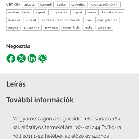
Címkék:
átlagár
baromfi
csirke
csirkehús
csomagolóhelyi ár
értékesítési ár
export
fogyasztás
import
kacsa
kereskedelem
kereslet
kínálat
nemzetközi árinformációk
piac
piaci jelentés
pulyka
pulykahús
termelés
termelői ár
tojás
világpiac
Megosztás
Share
Share
Share
Share
on
on
on
on
Facebook
X
LinkedIn
WhatsApp
Leírás
További információk
Magyarországon a vágócsirke felvásárlása 16%-
kal, élősúlyos termelői ára 18%-kal 244 Ft/kg-ra
nőtt 2011.1-22. hetében az előző év azonos