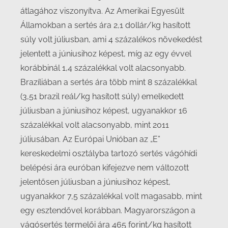
átlagához viszonyítva. Az Amerikai Egyesült
Államokban a sertés ára 2,1 dollár/kg hasított
súly volt júliusban, ami 4 százalékos növekedést
jelentett a júniusihoz képest, míg az egy évvel
korábbinál 1,4 százalékkal volt alacsonyabb.
Brazíliában a sertés ára több mint 8 százalékkal
(3,51 brazil reál/kg hasított súly) emelkedett
júliusban a júniusihoz képest, ugyanakkor 16
százalékkal volt alacsonyabb, mint 2011
júliusában. Az Európai Unióban az „E”
kereskedelmi osztályba tartozó sertés vágóhídi
belépési ára euróban kifejezve nem változott
jelentősen júliusban a júniusihoz képest,
ugyanakkor 7,5 százalékkal volt magasabb, mint
egy esztendővel korábban. Magyarországon a
vágósertés termelői ára 465 forint/kg hasított