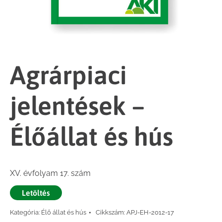
Agrárpiaci
jelentések –
Élőállat és hús
XV. évfolyam 17. szám
Letöltés
Kategória:
Élő állat és hús
Cikkszám:
APJ-EH-2012-17