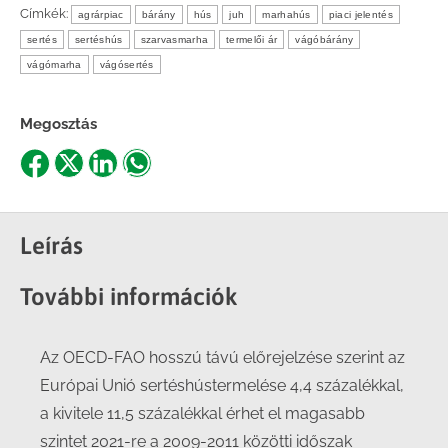
Címkék:
agrárpiac
bárány
hús
juh
marhahús
piaci jelentés
sertés
sertéshús
szarvasmarha
termelői ár
vágóbárány
vágómarha
vágósertés
Megosztás
Share
Share
Share
Share
on
on
on
on
Facebook
X
LinkedIn
WhatsApp
Leírás
További információk
Az OECD-FAO hosszú távú előrejelzése szerint az
Európai Unió sertéshústermelése 4,4 százalékkal,
a kivitele 11,5 százalékkal érhet el magasabb
szintet 2021-re a 2009-2011 közötti időszak