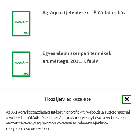
Agrárpiaci jelentések – Élőállat és hús
Egyes élelmiszeripari termékek
árumérlege, 2011. I. félév
Egyes élelmiszeripari termékek
Hozzájárulás kezelése
árumérlege, 2010. I. félév
Az AKI Agrárközgazdasági Intézet Nonprofit Kft. weboldala sütiket használ
a weboldal működtetése, használatának megkönnyítése, a weboldalon
végzett tevékenység nyomon követése és releváns ajánlatok
megjelenítése érdekében.
Egyes élelmiszeripari termékek