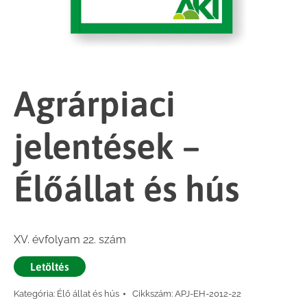
Agrárpiaci
jelentések –
Élőállat és hús
XV. évfolyam 22. szám
Letöltés
Kategória:
Élő állat és hús
Cikkszám:
APJ-EH-2012-22