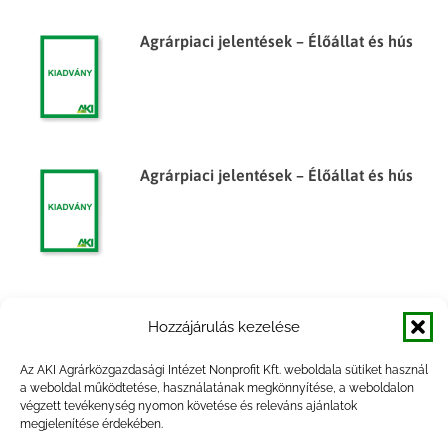
Agrárpiaci jelentések – Élőállat és hús
Agrárpiaci jelentések – Élőállat és hús
Egyes élelmiszeripari termékek
Hozzájárulás kezelése
árumérlege, 2012. I. félév
Az AKI Agrárközgazdasági Intézet Nonprofit Kft. weboldala sütiket használ
a weboldal működtetése, használatának megkönnyítése, a weboldalon
végzett tevékenység nyomon követése és releváns ajánlatok
megjelenítése érdekében.
Egyes élelmiszeripari termékek