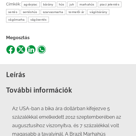
Címkék:
agrárpiac
bárány
hús
juh
marhahús
piaci jelentés
sertés
sertéshús
szarvasmarha
termelői ár
vágóbárány
vágómarha
vágósertés
Megosztás
Share
Share
Share
Share
on
on
on
on
Facebook
X
LinkedIn
WhatsApp
Leírás
További információk
Az USA-ban a bika ára dollárban kifejezve 5
százalékkal emelkedett 2012 szeptemberében az
augusztusihoz viszonyítva, és 7 százalékkal volt
magasabb a tavalyinál. A Brazil Marhahús