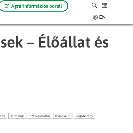
Agrárinformációs portál
EN
sek – Élőállat és
rtés
sertéshús
szarvasmarha
termelői ár
vágóbárány