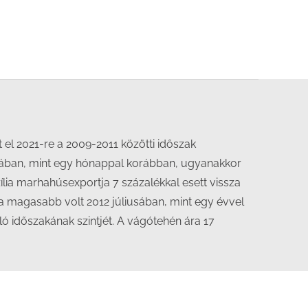
el 2021-re a 2009-2011 közötti időszak
iusában, mint egy hónappal korábban, ugyanakkor
zília marhahúsexportja 7 százalékkal esett vissza
a magasabb volt 2012 júliusában, mint egy évvel
ó időszakának szintjét. A vágótehén ára 17