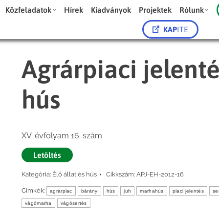
Közfeladatok
Hírek
Kiadványok
Projektek
Rólunk
KAP
ITE
Agrárpiaci jelenté
hús
XV. évfolyam 16. szám
Letöltés
Kategória:
Élő állat és hús
Cikkszám:
APJ-EH-2012-16
Címkék:
agrárpiac
bárány
hús
juh
marhahús
piaci jelentés
se
vágómarha
vágósertés