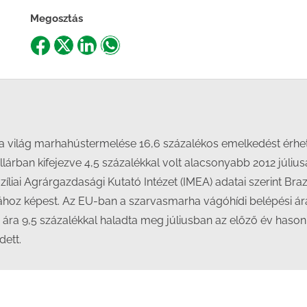
Megosztás
Share
Share
Share
Share
on
on
on
on
Facebook
X
LinkedIn
WhatsApp
 világ marhahústermelése 16,6 százalékos emelkedést érhet 
llárban kifejezve 4,5 százalékkal volt alacsonyabb 2012 júl
azíliai Agrárgazdasági Kutató Intézet (IMEA) adatai szerint Bra
ához képest. Az EU-ban a szarvasmarha vágóhídi belépési ár
 ára 9,5 százalékkal haladta meg júliusban az előző év hasonl
dett.