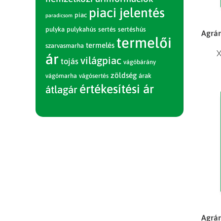
piaci jelentés
piac
paradicsom
pulyka
pulykahús
sertés
sertéshús
Agrár
termelői
termelés
szarvasmarha
X
ár
világpiac
tojás
vágóbárány
zöldség
vágómarha
vágósertés
árak
értékesítési ár
átlagár
Agrár