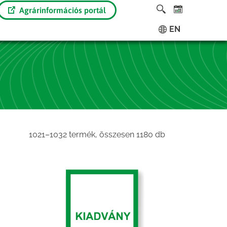
Agrárinformációs portál
EN
Sorted
1021–1032 termék, összesen 1180 db
by
latest