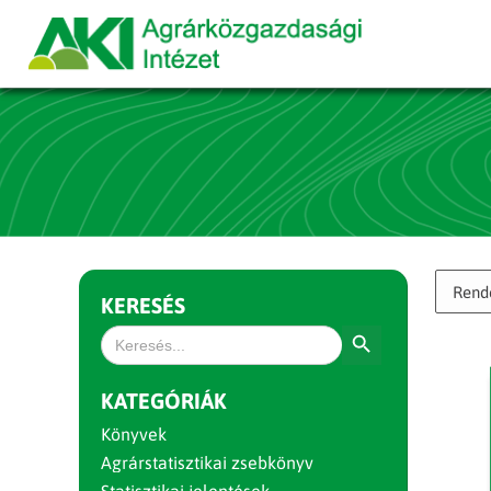
KERESÉS
Search Button
Search
for:
KATEGÓRIÁK
Könyvek
Agrárstatisztikai zsebkönyv