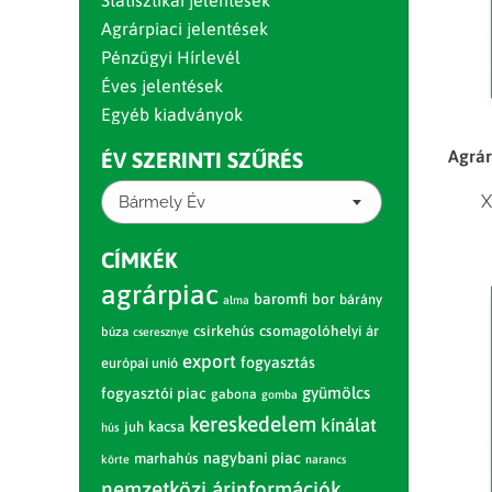
Statisztikai jelentések
Agrárpiaci jelentések
Pénzügyi Hírlevél
Éves jelentések
Egyéb kiadványok
Agrár
ÉV SZERINTI SZŰRÉS
X
Bármely Év
CÍMKÉK
agrárpiac
baromfi
bor
bárány
alma
csirkehús
csomagolóhelyi ár
búza
cseresznye
export
fogyasztás
európai unió
gyümölcs
fogyasztói piac
gabona
gomba
kereskedelem
kínálat
juh
kacsa
hús
nagybani piac
marhahús
körte
narancs
nemzetközi árinformációk