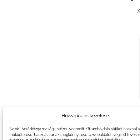
X
Agrár
Hozzájárulás kezelése
X
Az AKI Agrárközgazdasági Intézet Nonprofit Kft. weboldala sütiket használ 
működtetése, használatának megkönnyítése, a weboldalon végzett tevéke