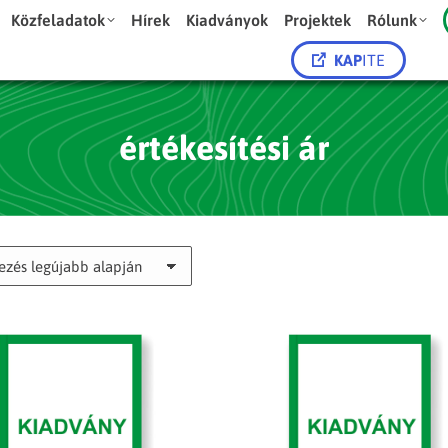
Közfeladatok
Hírek
Kiadványok
Projektek
Rólunk
KAP
ITE
értékesítési ár