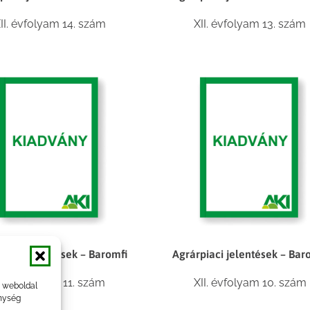
II. évfolyam 14. szám
XII. évfolyam 13. szám
piaci jelentések – Baromfi
Agrárpiaci jelentések – Bar
II. évfolyam 11. szám
XII. évfolyam 10. szám
a weboldal
nység