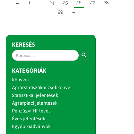
←
1
…
24
25
26
27
28
…
99
→
KERESÉS
Search Button
Search
for:
KATEGÓRIÁK
Könyvek
Agrárstatisztikai zsebkönyv
Statisztikai jelentések
Agrárpiaci jelentések
Pénzügyi Hírlevél
Éves jelentések
Egyéb kiadványok