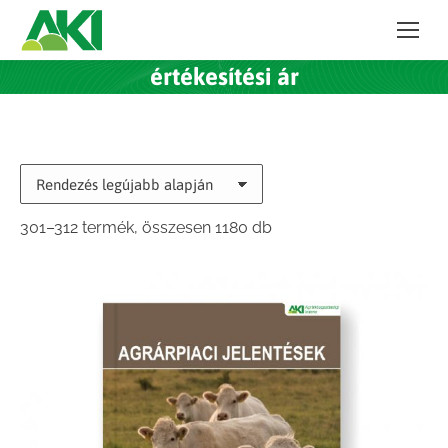
értékesítési ár
Sorted
301–312 termék, összesen 1180 db
by
latest