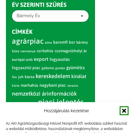
ÉV SZERINTI SZŰRÉS
Bármely Év
CÍMKÉK
agrárpiac
baromfi
bor
bárány
alma
csirkehús
csomagolóhelyi ár
búza
cseresznye
export
fogyasztás
európai unió
gyümölcs
fogyasztói piac
gabona
gomba
kereskedelem
kínálat
juh
kacsa
hús
nagybani piac
marhahús
körte
narancs
nemzetközi árinformációk
piaci jelentés
piac
paradicsom
Hozzájárulás kezelése
pulyka
pulykahús
sertés
sertéshús
termelői
termelés
szarvasmarha
Az AKI Agrárközgazdasági Intézet Nonprofit Kft. weboldala sütiket használ
ár
a weboldal működtetése, használatának megkönnyítése, a weboldalon
világpiac
tojás
vágóbárány