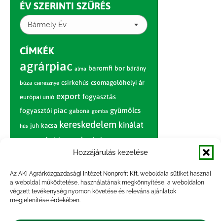
ÉV SZERINTI SZŰRÉS
Bármely Év
CÍMKÉK
agrárpiac
baromfi
bor
bárány
alma
csirkehús
csomagolóhelyi ár
búza
cseresznye
export
fogyasztás
európai unió
gyümölcs
fogyasztói piac
gabona
gomba
kereskedelem
kínálat
juh
kacsa
hús
nagybani piac
marhahús
körte
narancs
nemzetközi árinformációk
Hozzájárulás kezelése
piaci jelentés
piac
paradicsom
Az AKI Agrárközgazdasági Intézet Nonprofit Kft. weboldala sütiket használ
a weboldal működtetése, használatának megkönnyítése, a weboldalon
pulyka
pulykahús
sertés
sertéshús
végzett tevékenység nyomon követése és releváns ajánlatok
termelői
termelés
megjelenítése érdekében.
szarvasmarha
ár
világpiac
tojás
vágóbárány