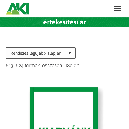
értékesítési ár
Sorted
613–624 termék, összesen 1180 db
by
latest