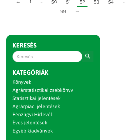
←
1
…
50
51
52
53
54
…
99
→
KERESÉS
Search Button
Search
for:
KATEGÓRIÁK
Könyvek
Agrárstatisztikai zsebkönyv
Statisztikai jelentések
Agrárpiaci jelentések
Pénzügyi Hírlevél
Éves jelentések
Egyéb kiadványok