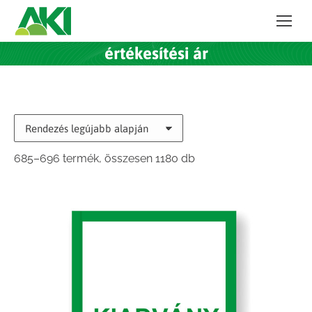
értékesítési ár
Sorted
685–696 termék, összesen 1180 db
by
latest