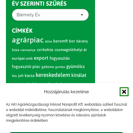
ÉV SZERINTI SZŰRÉS
Bármely Év
CÍMKÉK
agrárpiac
baromfi
bor
bárány
alma
csirkehús
csomagolóhelyi ár
búza
cseresznye
export
fogyasztás
európai unió
gyümölcs
fogyasztói piac
gabona
gomba
kereskedelem
kínálat
juh
kacsa
hús
nagybani piac
marhahús
körte
narancs
nemzetközi árinformációk
Hozzájárulás kezelése
piaci jelentés
piac
paradicsom
Az AKI Agrárközgazdasági Intézet Nonprofit Kft. weboldala sütiket használ
a weboldal működtetése, használatának megkönnyítése, a weboldalon
pulyka
pulykahús
sertés
sertéshús
végzett tevékenység nyomon követése és releváns ajánlatok
termelői
termelés
megjelenítése érdekében.
szarvasmarha
ár
világpiac
tojás
vágóbárány