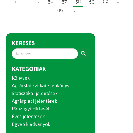
←
1
…
56
57
58
59
60
…
99
→
KERESÉS
Search Button
Search
for:
KATEGÓRIÁK
Könyvek
Agrárstatisztikai zsebkönyv
Statisztikai jelentések
Agrárpiaci jelentések
Pénzügyi Hírlevél
Éves jelentések
Egyéb kiadványok