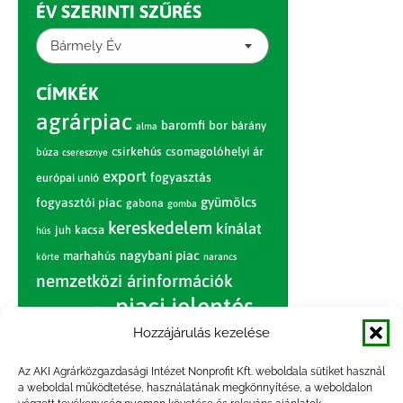
ÉV SZERINTI SZŰRÉS
Bármely Év
CÍMKÉK
agrárpiac
baromfi
bor
bárány
alma
csirkehús
csomagolóhelyi ár
búza
cseresznye
export
fogyasztás
európai unió
gyümölcs
fogyasztói piac
gabona
gomba
kereskedelem
kínálat
juh
kacsa
hús
nagybani piac
marhahús
körte
narancs
nemzetközi árinformációk
piaci jelentés
piac
paradicsom
Hozzájárulás kezelése
pulyka
pulykahús
sertés
sertéshús
termelői
termelés
szarvasmarha
Az AKI Agrárközgazdasági Intézet Nonprofit Kft. weboldala sütiket használ
ár
a weboldal működtetése, használatának megkönnyítése, a weboldalon
világpiac
tojás
vágóbárány