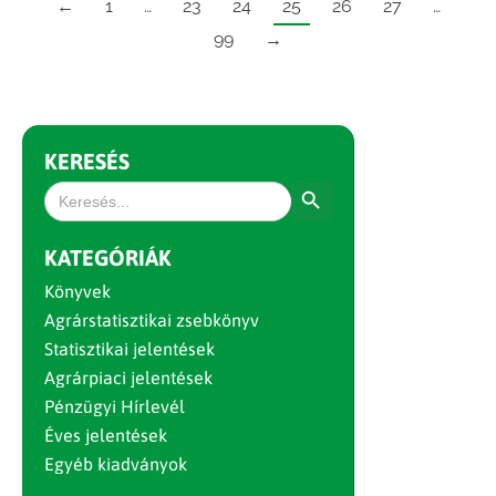
←
1
…
23
24
25
26
27
…
99
→
KERESÉS
Search Button
Search
for:
KATEGÓRIÁK
Könyvek
Agrárstatisztikai zsebkönyv
Statisztikai jelentések
Agrárpiaci jelentések
Pénzügyi Hírlevél
Éves jelentések
Egyéb kiadványok