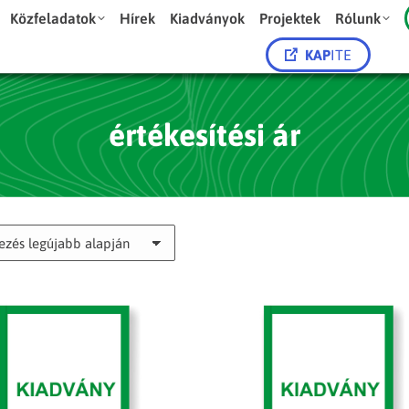
Közfeladatok
Hírek
Kiadványok
Projektek
Rólunk
KAP
ITE
értékesítési ár