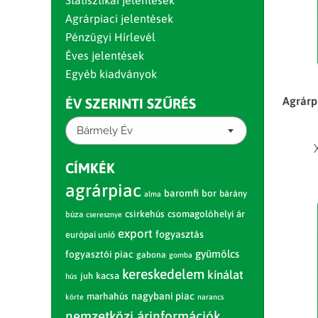
Statisztikai jelentések
Agrárpiaci jelentések
Pénzügyi Hírlevél
Éves jelentések
Egyéb kiadványok
Agrárp
ÉV SZERINTI SZŰRÉS
Bármely Év
CÍMKÉK
agrárpiac
baromfi
bor
bárány
alma
csirkehús
csomagolóhelyi ár
búza
cseresznye
export
fogyasztás
európai unió
gyümölcs
fogyasztói piac
gabona
gomba
kereskedelem
kínálat
juh
kacsa
hús
nagybani piac
marhahús
körte
narancs
nemzetközi árinformációk