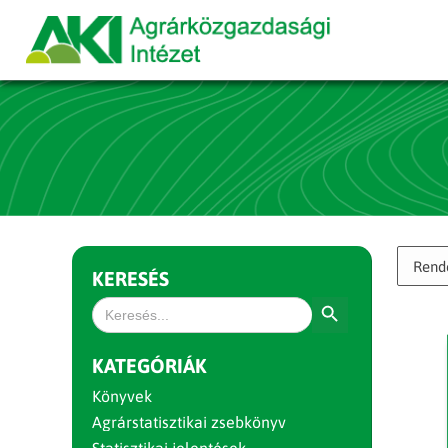
KERESÉS
Search Button
Search
for:
KATEGÓRIÁK
Könyvek
Agrárstatisztikai zsebkönyv