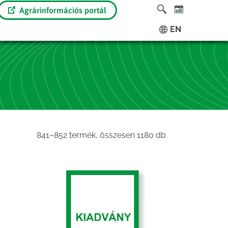
Agrárinformációs portál
EN
Sorted
841–852 termék, összesen 1180 db
by
latest