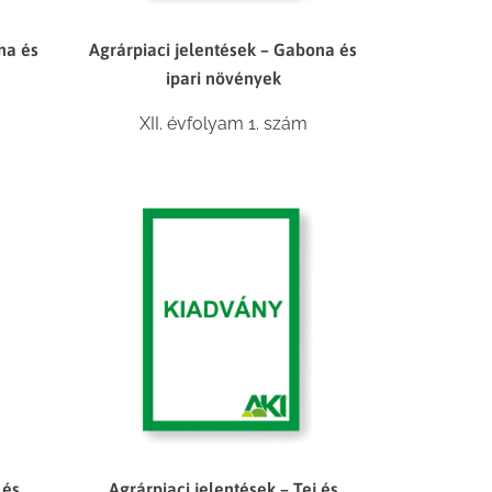
na és
Agrárpiaci jelentések – Gabona és
ipari növények
XII. évfolyam 1. szám
 és
Agrárpiaci jelentések – Tej és