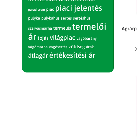
piaci jelentés
piac
paradicsom
pulyka
pulykahús
sertés
sertéshús
termelői
termelés
Agrárp
szarvasmarha
ár
világpiac
tojás
vágóbárány
zöldség
vágómarha
vágósertés
árak
értékesítési ár
átlagár