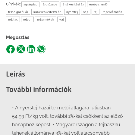
Címkék:
agrárpiac
árutőzsde
értékesítési ár
európai unió
feldolgozói ár
külkereskedelmi ár
nyerstej
sajt
tej
tejfelvásárlás
tejpiac
tejpor
tejtermékek
vaj
Megosztás
Share
Share
Share
Share
on
on
on
on
Facebook
X
LinkedIn
WhatsApp
Leírás
További információk
• A nyerstej hazai termelői átlagára júliusban
54,93 Ft/kg volt, további 1%-kal csökkent az előző
hónaphoz képest. • Magyarországon a tejhasznú
tehenek állománya 3%-kal volt alacsonyabb