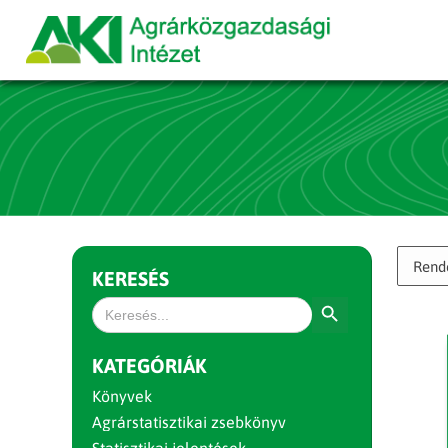
KERESÉS
Search Button
Search
for:
KATEGÓRIÁK
Könyvek
Agrárstatisztikai zsebkönyv