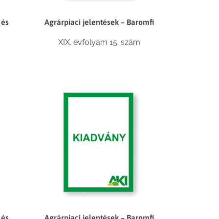
 és
Agrárpiaci jelentések – Baromfi
XIX. évfolyam 15. szám
 és
Agrárpiaci jelentések – Baromfi