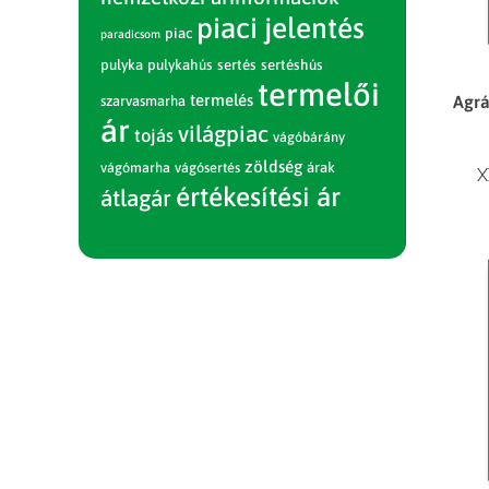
piaci jelentés
piac
paradicsom
pulyka
pulykahús
sertés
sertéshús
termelői
termelés
Agrá
szarvasmarha
ár
világpiac
tojás
vágóbárány
zöldség
vágómarha
vágósertés
árak
X
értékesítési ár
átlagár