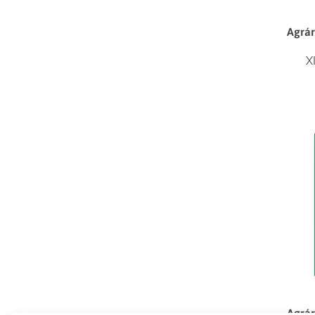
Agrár
X
Agrár