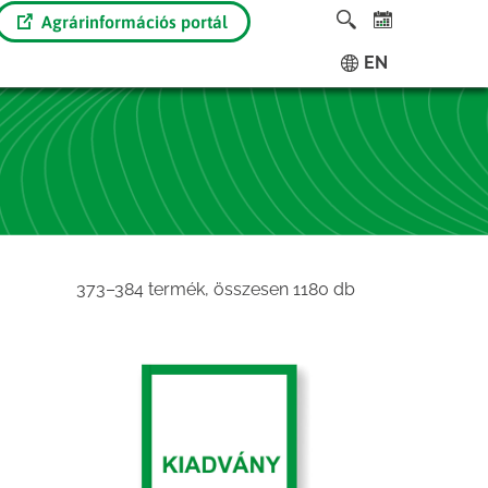
Agrárinformációs portál
EN
Sorted
373–384 termék, összesen 1180 db
by
latest