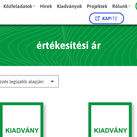
Közfeladatok
Hírek
Kiadványok
Projektek
Rólunk
KAP
ITE
értékesítési ár