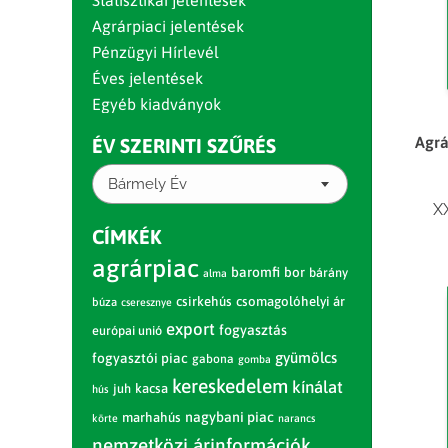
Statisztikai jelentések
Agrárpiaci jelentések
Pénzügyi Hírlevél
Éves jelentések
Egyéb kiadványok
Agrá
ÉV SZERINTI SZŰRÉS
Bármely Év
X
CÍMKÉK
agrárpiac
baromfi
bor
bárány
alma
csirkehús
csomagolóhelyi ár
búza
cseresznye
export
fogyasztás
európai unió
gyümölcs
fogyasztói piac
gabona
gomba
kereskedelem
kínálat
juh
kacsa
hús
nagybani piac
marhahús
körte
narancs
nemzetközi árinformációk