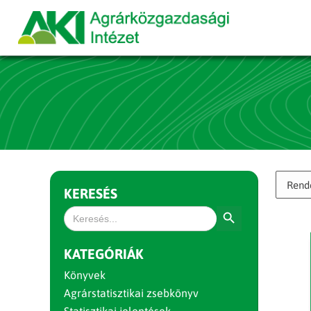
KERESÉS
Search Button
Search
for:
KATEGÓRIÁK
Könyvek
Agrárstatisztikai zsebkönyv