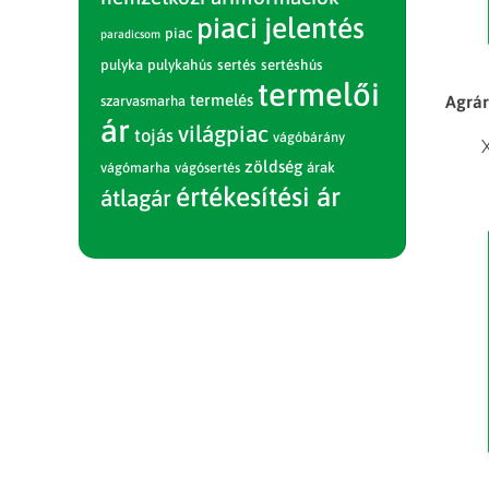
piaci jelentés
piac
paradicsom
pulyka
pulykahús
sertés
sertéshús
termelői
termelés
Agrár
szarvasmarha
ár
világpiac
tojás
vágóbárány
zöldség
vágómarha
vágósertés
árak
értékesítési ár
átlagár