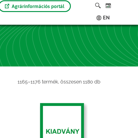
Agrárinformációs portál
EN
Sorted
1165–1176 termék, összesen 1180 db
by
latest