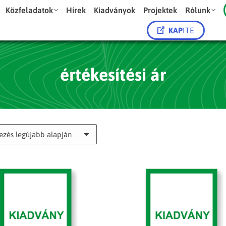
Közfeladatok
Hírek
Kiadványok
Projektek
Rólunk
KAP
ITE
értékesítési ár