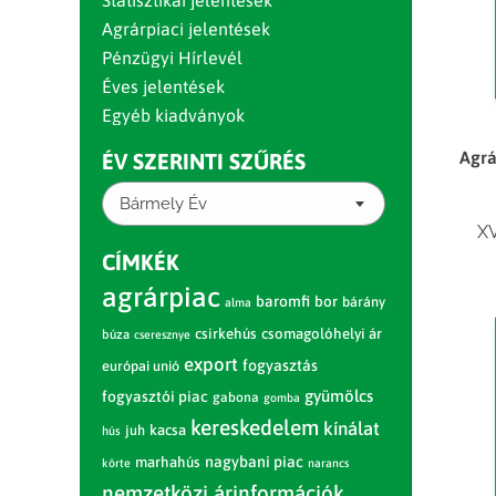
Statisztikai jelentések
Agrárpiaci jelentések
Pénzügyi Hírlevél
Éves jelentések
Egyéb kiadványok
Agrá
ÉV SZERINTI SZŰRÉS
Bármely Év
XV
CÍMKÉK
agrárpiac
baromfi
bor
bárány
alma
csirkehús
csomagolóhelyi ár
búza
cseresznye
export
fogyasztás
európai unió
gyümölcs
fogyasztói piac
gabona
gomba
kereskedelem
kínálat
juh
kacsa
hús
nagybani piac
marhahús
körte
narancs
nemzetközi árinformációk