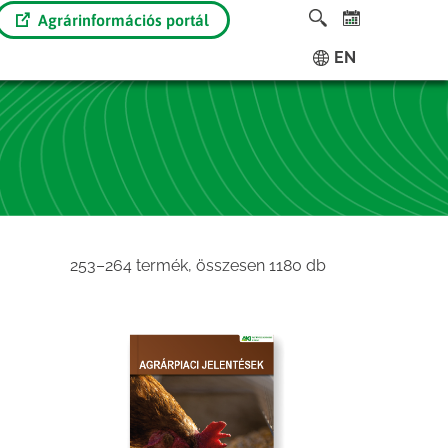
Agrárinformációs portál
EN
Sorted
253–264 termék, összesen 1180 db
by
latest