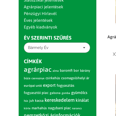
Statisztikai jelentések
Agrárpiaci jelentések
Pénzügyi Hírlevél
Éves jelentések
Egyéb kiadványok
Agrá
ÉV SZERINTI SZŰRÉS
Bármely Év
X
CÍMKÉK
agrárpiac
baromfi
bor
bárány
alma
csirkehús
csomagolóhelyi ár
búza
cseresznye
export
fogyasztás
európai unió
gyümölcs
fogyasztói piac
gabona
gomba
kereskedelem
kínálat
juh
kacsa
hús
nagybani piac
marhahús
körte
narancs
nemzetközi árinformációk