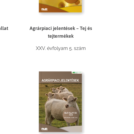
llat
Agrárpiaci jelentések – Tej és
tejtermékek
m
XXV. évfolyam 5. szám