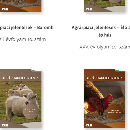
piaci jelentések – Baromfi
Agrárpiaci jelentések – Élő á
és hús
XII. évfolyam 10. szám
XXV. évfolyam 10. szá