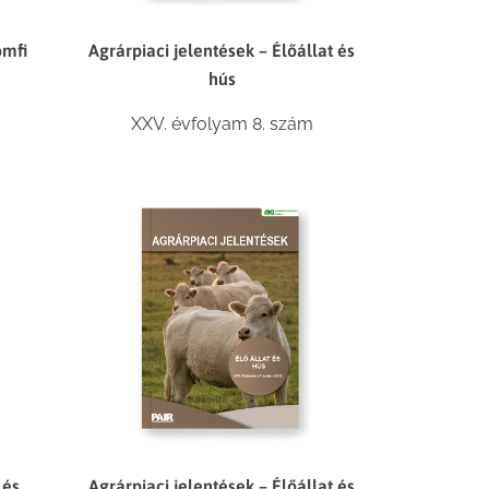
omfi
Agrárpiaci jelentések – Élőállat és
hús
XXV. évfolyam 8. szám
Agrárpiaci jelentések – Élőállat és
 és