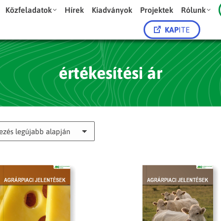
Közfeladatok
Hírek
Kiadványok
Projektek
Rólunk
KAP
ITE
értékesítési ár