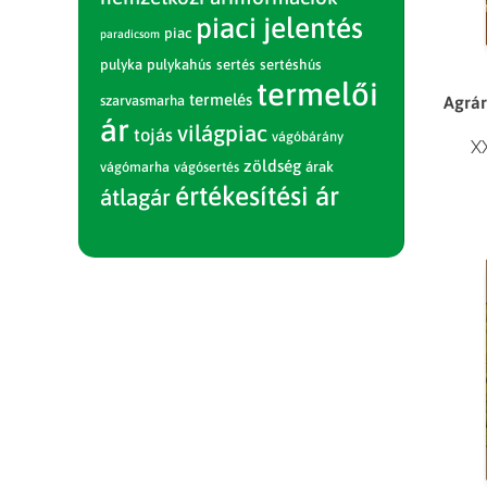
piaci jelentés
piac
paradicsom
pulyka
pulykahús
sertés
sertéshús
termelői
termelés
Agrár
szarvasmarha
ár
világpiac
tojás
vágóbárány
X
zöldség
vágómarha
vágósertés
árak
értékesítési ár
átlagár