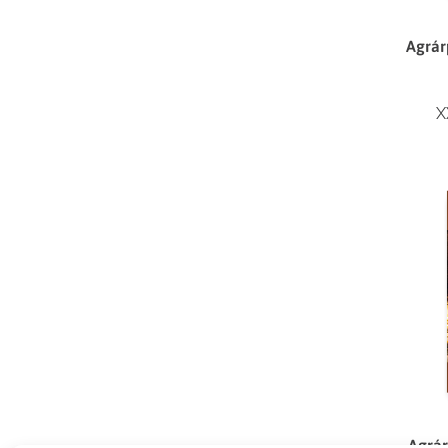
Agrárp
X
Agrár