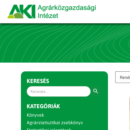
KERESÉS
Search Button
Search
for:
KATEGÓRIÁK
Könyvek
Agrárstatisztikai zsebkönyv