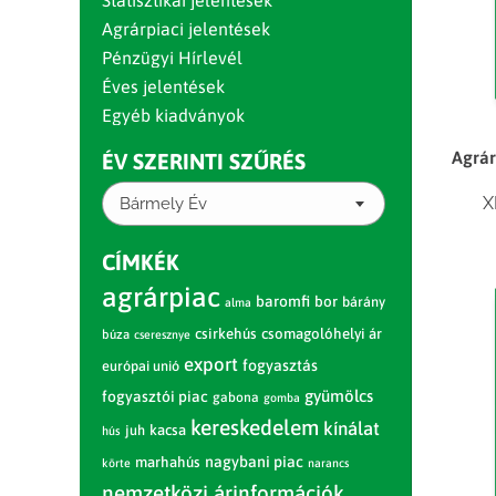
Statisztikai jelentések
Agrárpiaci jelentések
Pénzügyi Hírlevél
Éves jelentések
Egyéb kiadványok
Agrár
ÉV SZERINTI SZŰRÉS
X
Bármely Év
CÍMKÉK
agrárpiac
baromfi
bor
bárány
alma
csirkehús
csomagolóhelyi ár
búza
cseresznye
export
fogyasztás
európai unió
gyümölcs
fogyasztói piac
gabona
gomba
kereskedelem
kínálat
juh
kacsa
hús
nagybani piac
marhahús
körte
narancs
nemzetközi árinformációk