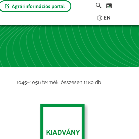
Agrárinformációs portál
EN
Sorted
1045–1056 termék, összesen 1180 db
by
latest