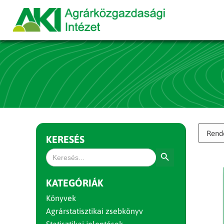
KERESÉS
Search Button
Search
for:
KATEGÓRIÁK
Könyvek
Agrárstatisztikai zsebkönyv