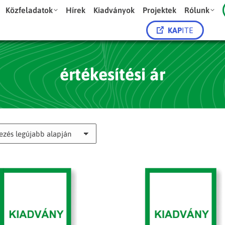
Közfeladatok
Hírek
Kiadványok
Projektek
Rólunk
KAP
ITE
értékesítési ár