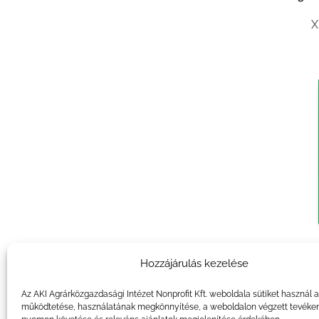
X
Agrár
Hozzájárulás kezelése
X
Az AKI Agrárközgazdasági Intézet Nonprofit Kft. weboldala sütiket használ 
működtetése, használatának megkönnyítése, a weboldalon végzett tevéke