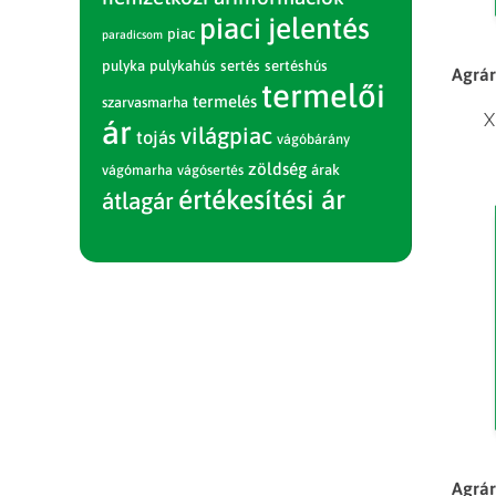
piaci jelentés
piac
paradicsom
pulyka
pulykahús
sertés
sertéshús
Agrár
termelői
termelés
szarvasmarha
X
ár
világpiac
tojás
vágóbárány
zöldség
vágómarha
vágósertés
árak
értékesítési ár
átlagár
Agrár