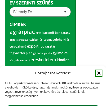
ÉV SZERINTI SZŰRÉS
Bármely Év
CÍMKÉK
agrárpiac
baromfi
bor
bárány
alma
csirkehús
csomagolóhelyi ár
búza
cseresznye
export
fogyasztás
európai unió
gyümölcs
fogyasztói piac
gabona
gomba
kereskedelem
kínálat
juh
kacsa
hús
nagybani piac
marhahús
körte
narancs
nemzetközi árinformációk
Hozzájárulás kezelése
piaci jelentés
piac
paradicsom
Az AKI Agrárközgazdasági Intézet Nonprofit Kft. weboldala sütiket használ
a weboldal működtetése, használatának megkönnyítése, a weboldalon
pulyka
pulykahús
sertés
sertéshús
végzett tevékenység nyomon követése és releváns ajánlatok
termelői
termelés
megjelenítése érdekében.
szarvasmarha
ár
világpiac
tojás
vágóbárány