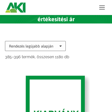
értékesítési ár
Sorted
385–396 termék, összesen 1180 db
by
latest