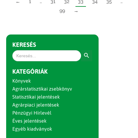
←
1
…
31
32
33
34
35
…
99
→
KERESÉS
Search Button
Search
for:
KATEGÓRIÁK
Könyvek
Agrárstatisztikai zsebkönyv
Statisztikai jelentések
Agrárpiaci jelentések
Pénzügyi Hírlevél
Éves jelentések
Egyéb kiadványok