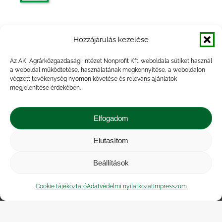
Egyes élelmiszeripari termékek
Hozzájárulás kezelése
árumérlege, 2012. év
Az AKI Agrárközgazdasági Intézet Nonprofit Kft. weboldala sütiket használ
a weboldal működtetése, használatának megkönnyítése, a weboldalon
végzett tevékenység nyomon követése és releváns ajánlatok
megjelenítése érdekében.
Egyes élelmiszeripari termékek
árumérlege, 2014. év
Elfogadom
Elutasítom
Beállítások
Impresszum
|
Kapcsolat
|
Jogi nyilatkozat
|
Közérdekű adatok
|
Adatvédelmi nyilatkozat
|
Cookie tájékoztató
Adatvédelmi nyilatkozat
Impresszum
Akadálymentesítési nyilatkozat
|
Cookie
tájékoztató