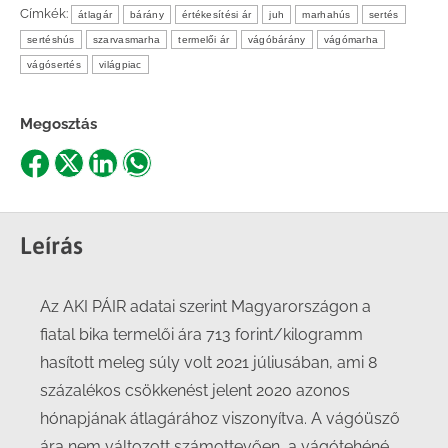
Címkék:
átlagár
bárány
értékesítési ár
juh
marhahús
sertés
sertéshús
szarvasmarha
termelői ár
vágóbárány
vágómarha
vágósertés
világpiac
Megosztás
Share
Share
Share
Share
on
on
on
on
Facebook
X
LinkedIn
WhatsApp
Leírás
Az AKI PÁIR adatai szerint Magyarországon a
fiatal bika termelői ára 713 forint/kilogramm
hasított meleg súly volt 2021 júliusában, ami 8
százalékos csökkenést jelent 2020 azonos
hónapjának átlagárához viszonyítva. A vágóüsző
ára nem változott számottevően, a vágótehéné