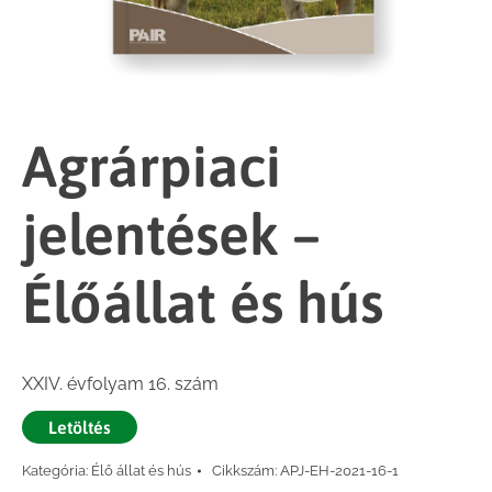
Agrárpiaci
jelentések –
Élőállat és hús
XXIV. évfolyam 16. szám
Letöltés
Kategória:
Élő állat és hús
Cikkszám:
APJ-EH-2021-16-1