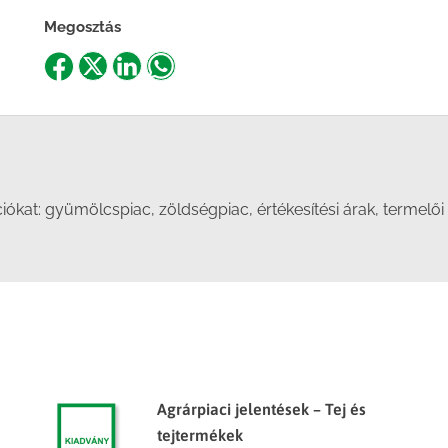
Megosztás
Share
Share
Share
Share
on
on
on
on
Facebook
X
LinkedIn
WhatsApp
at: gyümölcspiac, zöldségpiac, értékesítési árak, termelői ár
Agrárpiaci jelentések – Tej és
tejtermékek