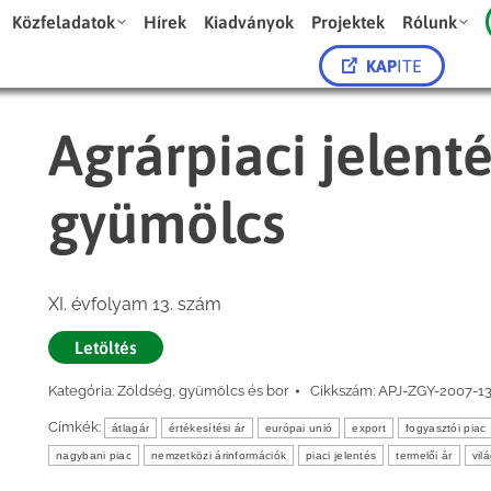
Közfeladatok
Hírek
Kiadványok
Projektek
Rólunk
KAP
ITE
Agrárpiaci jelent
gyümölcs
XI. évfolyam 13. szám
Letöltés
Kategória:
Zöldség, gyümölcs és bor
Cikkszám:
APJ-ZGY-2007-1
Címkék:
átlagár
értékesítési ár
európai unió
export
fogyasztói piac
nagybani piac
nemzetközi árinformációk
piaci jelentés
termelői ár
vil