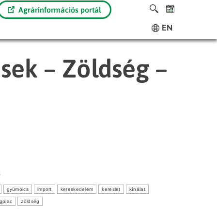
Agrárinformációs portál
EN
ések – Zöldség –
3
gyümölcs
import
kereskedelem
kereslet
kínálat
ágpiac
zöldség