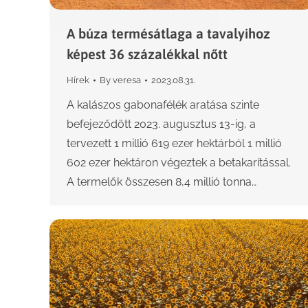
A búza termésátlaga a tavalyihoz
képest 36 százalékkal nőtt
Hírek
By
veresa
2023.08.31.
A kalászos gabonafélék aratása szinte
befejeződött 2023. augusztus 13-ig, a
tervezett 1 millió 619 ezer hektárból 1 millió
602 ezer hektáron végeztek a betakarítással.
A termelők összesen 8,4 millió tonna…