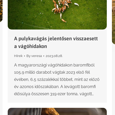
A pulykavágás jelentősen visszaesett
a vágóhidakon
Hírek
By
veresa
2023.08.28.
A magyarországi vágóhidakon baromfiból
105,9 millió darabot vágtak 2023 első fél
évében, 6,5 százalékkal többet, mint az előző
év azonos időszakában. A levágott baromfi
élősúlya összesen 319 ezer tonna, vágott…