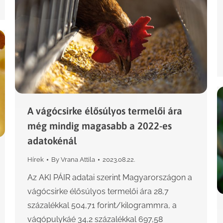
A vágócsirke élősúlyos termelői ára
még mindig magasabb a 2022-es
adatokénál
Hírek
By
Vrana Attila
2023.08.22.
Az AKI PÁIR adatai szerint Magyarországon a
vágócsirke élősúlyos termelői ára 28,7
százalékkal 504,71 forint/kilogrammra, a
vágópulykáé 34,2 százalékkal 697,58