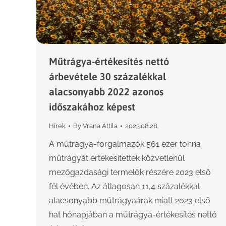
Műtrágya-értékesítés nettó
árbevétele 30 százalékkal
alacsonyabb 2022 azonos
időszakához képest
Hírek
By
Vrana Attila
2023.08.28.
A műtrágya-forgalmazók 561 ezer tonna
műtrágyát értékesítettek közvetlenül
mezőgazdasági termelők részére 2023 első
fél évében. Az átlagosan 11,4 százalékkal
alacsonyabb műtrágyaárak miatt 2023 első
hat hónapjában a műtrágya-értékesítés nettó