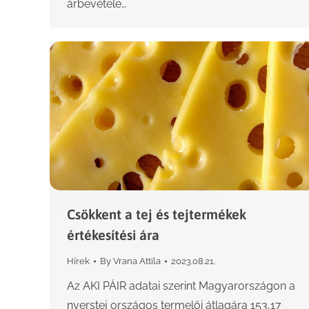
árbevétele…
Csökkent a tej és tejtermékek
értékesítési ára
Hírek
By
Vrana Attila
2023.08.21.
Az AKI PÁIR adatai szerint Magyarországon a
nyerstej országos termelői átlagára 153,17