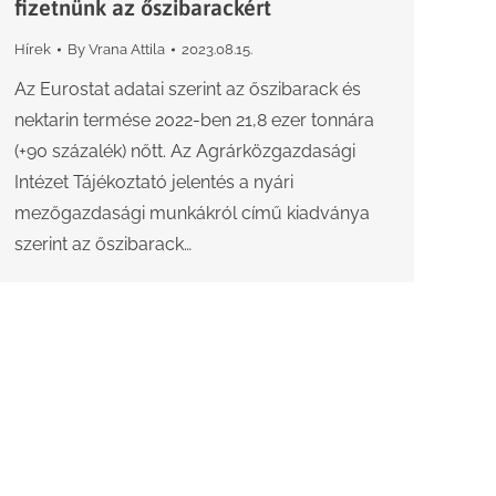
fizetnünk az őszibarackért
Hírek
By
Vrana Attila
2023.08.15.
Az Eurostat adatai szerint az őszibarack és
nektarin termése 2022-ben 21,8 ezer tonnára
(+90 százalék) nőtt. Az Agrárközgazdasági
Intézet Tájékoztató jelentés a nyári
mezőgazdasági munkákról című kiadványa
szerint az őszibarack…