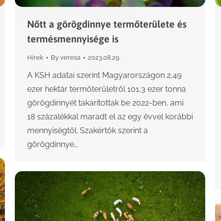
Nőtt a görögdinnye termőterülete és
termésmennyisége is
Hírek
By
veresa
2023.08.29.
A KSH adatai szerint Magyarországon 2,49
ezer hektár termőterületről 101,3 ezer tonna
görögdinnyét takarítottak be 2022-ben, ami
18 százalékkal maradt el az egy évvel korábbi
mennyiségtől. Szakértők szerint a
görögdinnye…