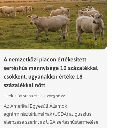
A nemzetközi piacon értékesített
sertéshús mennyisége 10 százalékkal
csökkent, ugyanakkor értéke 18
százalékkal nőtt
Hírek
By
Vrana Attila
2023.08.22.
Az Amerikai Egyesült Államok
agrárminisztériumának (USDA) augusztusi
elemzése szerint az USA sertéshústermelése