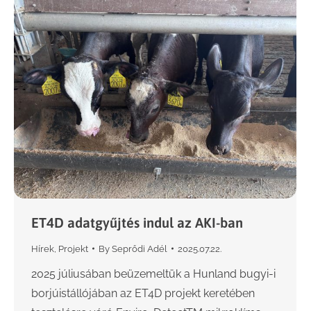
ET4D adatgyűjtés indul az AKI-ban
Hírek
,
Projekt
By
Seprődi Adél
2025.07.22.
2025 júliusában beüzemeltük a Hunland bugyi-i
borjúistállójában az ET4D projekt keretében