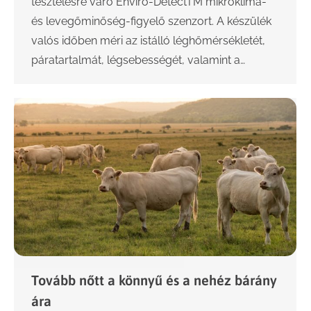
tesztelésre váró Enviro-DetectTM mikroklíma-
és levegőminőség-figyelő szenzort. A készülék
valós időben méri az istálló léghőmérsékletét,
páratartalmát, légsebességét, valamint a…
Tovább nőtt a könnyű és a nehéz bárány
ára