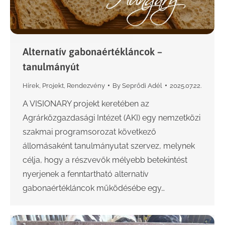
Alternatív gabonaértékláncok –
tanulmányút
Hírek
,
Projekt
,
Rendezvény
By
Seprődi Adél
2025.07.22.
A VISIONARY projekt keretében az
Agrárközgazdasági Intézet (AKI) egy nemzetközi
szakmai programsorozat következő
állomásaként tanulmányutat szervez, melynek
célja, hogy a részvevők mélyebb betekintést
nyerjenek a fenntartható alternatív
gabonaértékláncok működésébe egy…