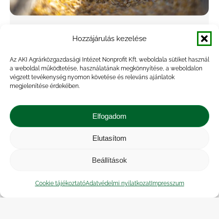
30 százalékkal drágult az étkezési tojás
Hozzájárulás kezelése
az év első felében
Az AKI Agrárközgazdasági Intézet Nonprofit Kft. weboldala sütiket használ
Agrárpiac
,
Hírek
,
Kiadvány
a weboldal működtetése, használatának megkönnyítése, a weboldalon
végzett tevékenység nyomon követése és releváns ajánlatok
By
Marossyné Kemény Viktória
2025.07.22.
megjelenítése érdekében.
Az Európai Bizottság adatai alapján az unió
(EU27) a tojás és tojástermékek
Elfogadom
külkereskedelmét tekintve nettó exportőr volt
2025 első három hónapjában. Bár az import 52
Elutasítom
százalékkal 40 ezer tonnára nőtt…
Beállítások
Cookie tájékoztató
Adatvédelmi nyilatkozat
Impresszum
←
1
…
21
22
23
24
25
…
90
→