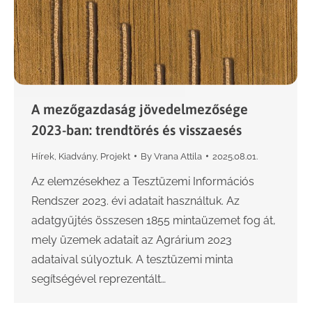
A mezőgazdaság jövedelmezősége
2023-ban: trendtörés és visszaesés
Hírek
,
Kiadvány
,
Projekt
By
Vrana Attila
2025.08.01.
Az elemzésekhez a Tesztüzemi Információs
Rendszer 2023. évi adatait használtuk. Az
adatgyűjtés összesen 1855 mintaüzemet fog át,
mely üzemek adatait az Agrárium 2023
adataival súlyoztuk. A tesztüzemi minta
segítségével reprezentált…