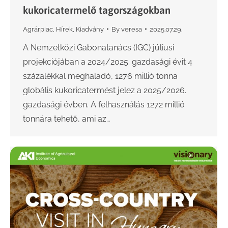
kukoricatermelő tagországokban
Agrárpiac
,
Hírek
,
Kiadvány
By
veresa
2025.07.29.
A Nemzetközi Gabonatanács (IGC) júliusi
projekciójában a 2024/2025. gazdasági évit 4
százalékkal meghaladó, 1276 millió tonna
globális kukoricatermést jelez a 2025/2026.
gazdasági évben. A felhasználás 1272 millió
tonnára tehető, ami az…