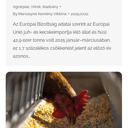
Agrárpiac
,
Hírek
,
Kiadvány
By
Marossyné Kemény Viktória
2025.07.22.
Az Európai Bizottság adatai szerint az Európai
Unió juh- és kecskeimportja (élő állat és hús)
42,9 ezer tonna volt 2025 január–márciusában,
ez 1,7 százalékos csökkenést jelent az előző év
azonos…