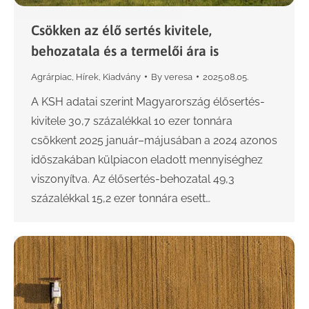
Csökken az élő sertés kivitele,
behozatala és a termelői ára is
Agrárpiac
,
Hírek
,
Kiadvány
By
veresa
2025.08.05.
A KSH adatai szerint Magyarország élősertés-
kivitele 30,7 százalékkal 10 ezer tonnára
csökkent 2025 január–májusában a 2024 azonos
időszakában külpiacon eladott mennyiséghez
viszonyítva. Az élősertés-behozatal 49,3
százalékkal 15,2 ezer tonnára esett…