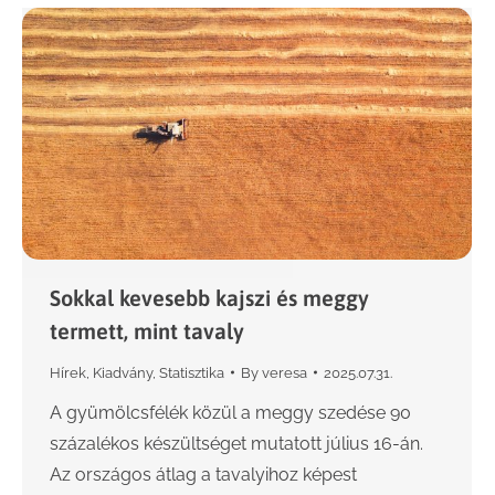
Sokkal kevesebb kajszi és meggy
termett, mint tavaly
Hírek
,
Kiadvány
,
Statisztika
By
veresa
2025.07.31.
A gyümölcsfélék közül a meggy szedése 90
százalékos készültséget mutatott július 16-án.
Az országos átlag a tavalyihoz képest