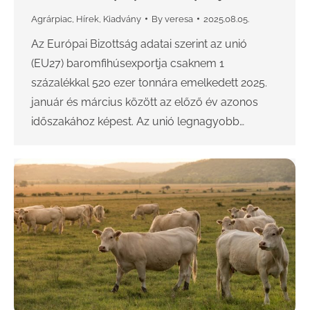
Agrárpiac
,
Hírek
,
Kiadvány
By
veresa
2025.08.05.
Az Európai Bizottság adatai szerint az unió
(EU27) baromfihúsexportja csaknem 1
százalékkal 520 ezer tonnára emelkedett 2025.
január és március között az előző év azonos
időszakához képest. Az unió legnagyobb…