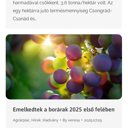
harmadával csökkent, 3,6 tonna/hektár volt. Az
egy hektárra jutó termésmennyiség Csongrád-
Csanád és…
Emelkedtek a borárak 2025 első felében
Agrárpiac
,
Hírek
,
Kiadvány
By
veresa
2025.07.29.