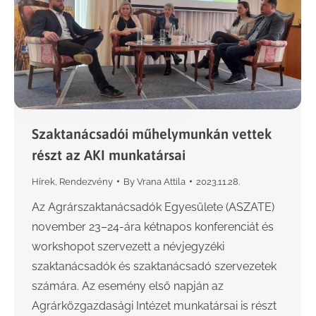
Szaktanácsadói műhelymunkán vettek
részt az AKI munkatársai
Hírek
,
Rendezvény
By
Vrana Attila
2023.11.28.
Az Agrárszaktanácsadók Egyesülete (ASZATE)
november 23–24-ára kétnapos konferenciát és
workshopot szervezett a névjegyzéki
szaktanácsadók és szaktanácsadó szervezetek
számára. Az esemény első napján az
Agrárközgazdasági Intézet munkatársai is részt