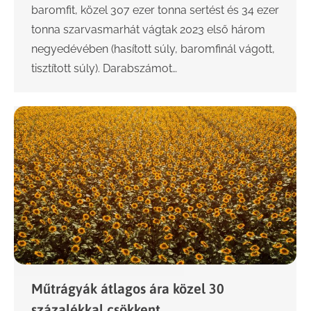
baromfit, közel 307 ezer tonna sertést és 34 ezer
tonna szarvasmarhát vágtak 2023 első három
negyedévében (hasított súly, baromfinál vágott,
tisztított súly). Darabszámot…
Műtrágyák átlagos ára közel 30
százalékkal csökkent