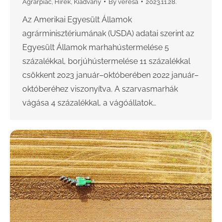
Agrárpiac
,
Hírek
,
Kiadvány
By
veresa
2023.11.28.
Az Amerikai Egyesült Államok
agrárminisztériumának (USDA) adatai szerint az
Egyesült Államok marhahústermelése 5
százalékkal, borjúhústermelése 11 százalékkal
csökkent 2023 január–októberében 2022 január–
októberéhez viszonyítva. A szarvasmarhák
vágása 4 százalékkal, a vágóállatok…