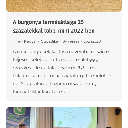
A burgonya termésátlaga 25
százalékkal több, mint 2022-ben
Hírek
,
Kiadvány
,
Statisztika
By
veresa
2023.11.28.
A napraforgó betakarítása novemberre szinte
teljesen befejeződött, a vetésterület 99,9
százalékát learatták, összesen 676,1 ezer
hektárról 2 millió tonna napraforgót takarítottak
be. A napraforgó hozama országosan 3
tonna/hektár körül alakult.…