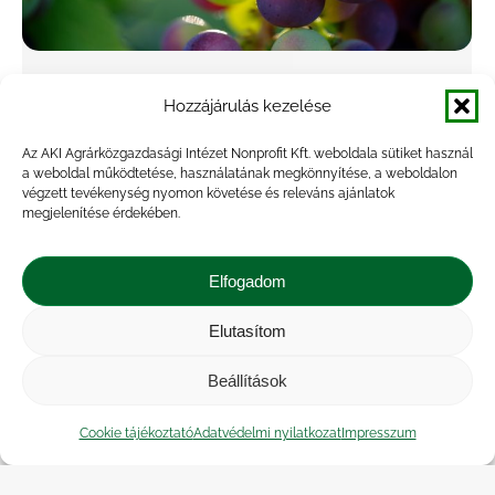
Az ipari paradicsom termésmennyisége
Hozzájárulás kezelése
38 százalékkal nőhet idén
Az AKI Agrárközgazdasági Intézet Nonprofit Kft. weboldala sütiket használ
Agrárpiac
,
Hírek
,
Kiadvány
By
veresa
2023.11.21.
a weboldal működtetése, használatának megkönnyítése, a weboldalon
végzett tevékenység nyomon követése és releváns ajánlatok
A paradicsomfeldolgozók világszövetségének
megjelenítése érdekében.
(WPTC) októberi előrevetítése szerint
Magyarországon az ipari paradicsom
Elfogadom
mennyisége 38 százalékkal 110 ezer tonnára
nőhet 2023-ban a 2022. évihez képest. A KSH
Elutasítom
adatai szerint a friss vagy…
Beállítások
Cookie tájékoztató
Adatvédelmi nyilatkozat
Impresszum
←
1
…
59
60
61
62
63
…