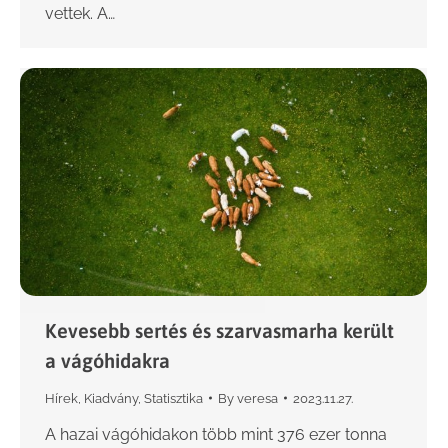
vettek. A…
Kevesebb sertés és szarvasmarha került
a vágóhidakra
Hírek
,
Kiadvány
,
Statisztika
By
veresa
2023.11.27.
A hazai vágóhidakon több mint 376 ezer tonna