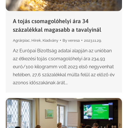
A tojás csomagolóhelyi ára 34
százalékkal magasabb a tavalyinál
Agrárpiac
,
Hírek
,
Kiadvány
By
veresa
2023.11.29.
Az Európai Bizottság adatai alapján az unióban
az étkezési tojás csomagolóhelyi ára 234,93
euró/100 kilogramm volt 2023 első negyvenhat
hetében, 27,6 százalékkal múlta felül az előző év
azonos időszakának árát.…