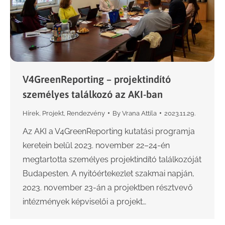
V4GreenReporting – projektindító
személyes találkozó az AKI-ban
Hírek
,
Projekt
,
Rendezvény
By
Vrana Attila
2023.11.29.
Az AKI a V4GreenReporting kutatási programja
keretein belül 2023. november 22–24-én
megtartotta személyes projektindító találkozóját
Budapesten. A nyitóértekezlet szakmai napján,
2023. november 23-án a projektben résztvevő
intézmények képviselői a projekt…