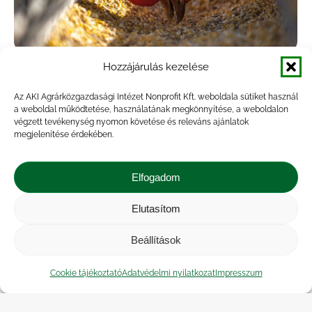
Hozzájárulás kezelése
Az M-es tálcás tojás ára emelkedett a
legtöbbet
Az AKI Agrárközgazdasági Intézet Nonprofit Kft. weboldala sütiket használ
a weboldal működtetése, használatának megkönnyítése, a weboldalon
végzett tevékenység nyomon követése és releváns ajánlatok
Hírek
By
veresa
2023.05.31.
megjelenítése érdekében.
Az AKI PÁIR adatai szerint Magyarországon a
ketreces tartásból származó étkezési tojás (M+L)
Elfogadom
csomagolóhelyi ára 65,3 forint/darab volt 2023
első húsz hetében, ami 82,8 százalékkal haladta
Elutasítom
meg a 2022. év…
Beállítások
Cookie tájékoztató
Adatvédelmi nyilatkozat
Impresszum
←
1
…
70
71
72
73
74
…