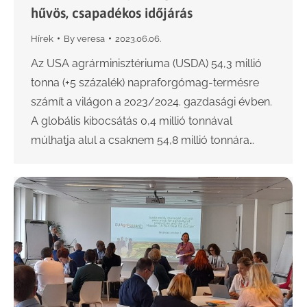
hűvös, csapadékos időjárás
Hírek
By
veresa
2023.06.06.
Az USA agrárminisztériuma (USDA) 54,3 millió
tonna (+5 százalék) napraforgómag-termésre
számít a világon a 2023/2024. gazdasági évben.
A globális kibocsátás 0,4 millió tonnával
múlhatja alul a csaknem 54,8 millió tonnára…