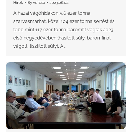
Hírek
By
veresa
2023.06.02.
A hazai vágóhidakon 5,6 ezer tonna
szarvasmarhát, közel 104 ezer tonna sertést és
több mint 117 ezer tonna baromfit vágtak 2023
első negyedévében (hasított súly, baromfinál
vágott, tisztított súly). A…