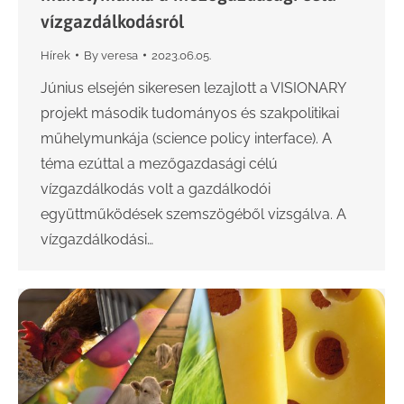
vízgazdálkodásról
Hírek
By
veresa
2023.06.05.
Június elsején sikeresen lezajlott a VISIONARY
projekt második tudományos és szakpolitikai
műhelymunkája (science policy interface). A
téma ezúttal a mezőgazdasági célú
vízgazdálkodás volt a gazdálkodói
együttműködések szemszögéből vizsgálva. A
vízgazdálkodási…