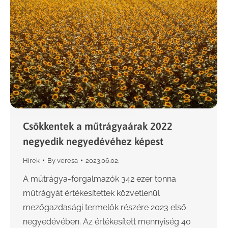
Csökkentek a műtrágyaárak 2022
negyedik negyedévéhez képest
Hírek
By
veresa
2023.06.02.
A műtrágya-forgalmazók 342 ezer tonna
műtrágyát értékesítettek közvetlenül
mezőgazdasági termelők részére 2023 első
negyedévében. Az értékesített mennyiség 40