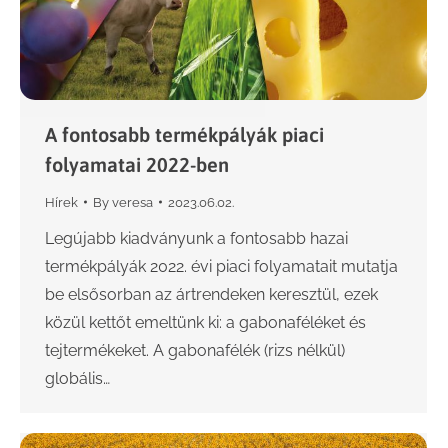
A fontosabb termékpályák piaci
folyamatai 2022-ben
Hírek
By
veresa
2023.06.02.
Legújabb kiadványunk a fontosabb hazai
termékpályák 2022. évi piaci folyamatait mutatja
be elsősorban az ártrendeken keresztül, ezek
közül kettőt emeltünk ki: a gabonaféléket és
tejtermékeket. A gabonafélék (rizs nélkül)
globális…