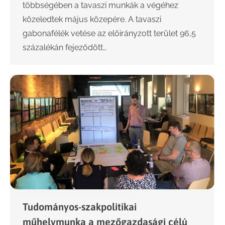
többségében a tavaszi munkák a végéhez
közeledtek május közepére. A tavaszi
gabonafélék vetése az előirányzott terület 96,5
százalékán fejeződött…
Tudományos-szakpolitikai
műhelymunka a mezőgazdasági célú