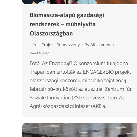
Biomassza-alapú gazdasági
rendszerek – műhelyvita
Olaszországban
Hírek
,
Projekt
,
Rendezvény
By
Attila Vrana
2024.03.07.
Fotó: Az Engage4BIO konzorcium tulajdona
Trapaniban tartották az ENGAGE4BIO projekt
olaszországi konzorciumi találkozóját 2024.
február 28–29. között az ausztriai Zentrum für
Soziale Innovation (ZSI) szervezésében. Az
Agrárközgazdasági Intézet (AKI) a…