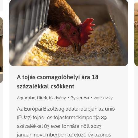
A tojás csomagolóhelyi ára 18
százalékkal csökkent
Agrárpiac
,
Hírek
,
Kiadvány
By
veresa
2024.02.27.
Az Európai Bizottság adatai alapján az unió
(EU27) tojás- és tojástermékimportja 89
százalékkal 83 ezer tonnára nőtt 2023.
január–novemberben az előző év azonos