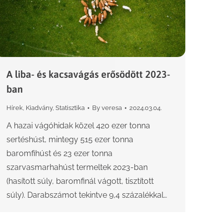
A liba- és kacsavágás erősödött 2023-
ban
Hírek
,
Kiadvány
,
Statisztika
By
veresa
2024.03.04.
A hazai vágóhidak közel 420 ezer tonna
sertéshúst, mintegy 515 ezer tonna
baromfihúst és 23 ezer tonna
szarvasmarhahúst termeltek 2023-ban
(hasított súly, baromfinál vágott, tisztított
súly). Darabszámot tekintve 9,4 százalékkal…