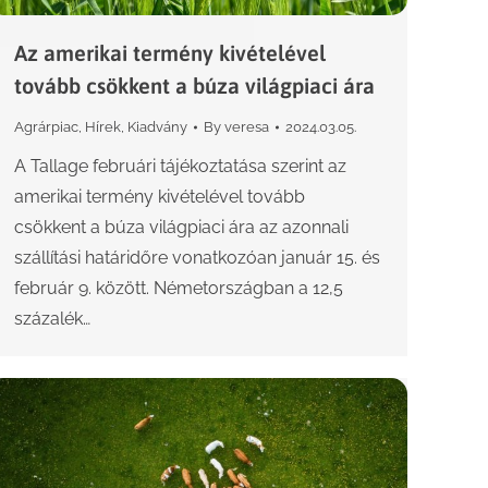
Az amerikai termény kivételével
tovább csökkent a búza világpiaci ára
Agrárpiac
,
Hírek
,
Kiadvány
By
veresa
2024.03.05.
A Tallage februári tájékoztatása szerint az
amerikai termény kivételével tovább
csökkent a búza világpiaci ára az azonnali
szállítási határidőre vonatkozóan január 15. és
február 9. között. Németországban a 12,5
százalék…