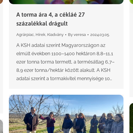
A torma ára 4, a cékláé 27
százalékkal drágult
Agrárpiac
,
Hírek
,
Kiadvány
By
veresa
2024.03.05.
A KSH adatai szerint Magyarországon az
elmúlt években 1100–1400 hektáron 8,8–11,1
ezer tonna torma termett, a termésátlag 6,7–
8,9 ezer tonna/hektár között alakult. A KSH
adatai szerint a tormakivitel mennyisége 10…