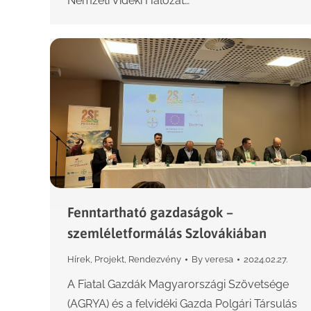
Nemzeti Vidéki Hálózat…
Fenntartható gazdaságok –
szemléletformálás Szlovákiában
Hírek
,
Projekt
,
Rendezvény
By
veresa
2024.02.27.
A Fiatal Gazdák Magyarországi Szövetsége
(AGRYA) és a felvidéki Gazda Polgári Társulás