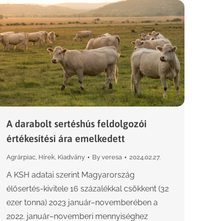
A darabolt sertéshús feldolgozói
értékesítési ára emelkedett
Agrárpiac
,
Hírek
,
Kiadvány
By
veresa
2024.02.27.
A KSH adatai szerint Magyarország
élősertés-kivitele 16 százalékkal csökkent (32
ezer tonna) 2023 január–novemberében a
2022. január–novemberi mennyiséghez