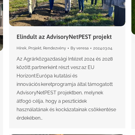
Elindult az AdvisoryNetPEST projekt
Hírek
,
Projekt
,
Rendezvény
By
veresa
2024.03.04.
Az Agrárközgazdasági Intézet 2024 és 2028
között partnerként részt vesz az EU
Horizont Európa kutatási és
innovációs keretprogramja által támogatott
AdvisoryNetPEST projektben, melynek
átfogó célja, hogy a peszticidek
használatának és kockázatainak csökkentése
érdekében…