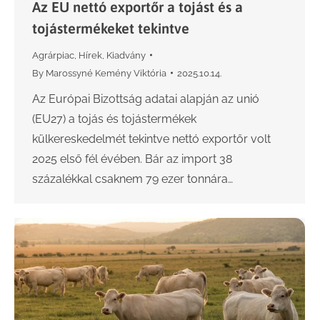
Az EU nettó exportőr a tojást és a
tojástermékeket tekintve
Agrárpiac
,
Hírek
,
Kiadvány
By
Marossyné Kemény Viktória
2025.10.14.
Az Európai Bizottság adatai alapján az unió
(EU27) a tojás és tojástermékek
külkereskedelmét tekintve nettó exportőr volt
2025 első fél évében. Bár az import 38
százalékkal csaknem 79 ezer tonnára…