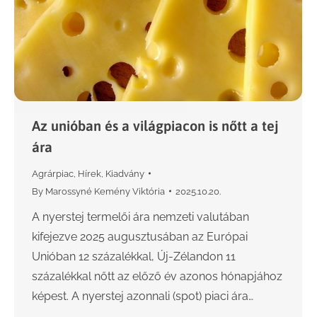
Az unióban és a világpiacon is nőtt a tej
ára
Agrárpiac
,
Hírek
,
Kiadvány
By
Marossyné Kemény Viktória
2025.10.20.
A nyerstej termelői ára nemzeti valutában
kifejezve 2025 augusztusában az Európai
Unióban 12 százalékkal, Új-Zélandon 11
százalékkal nőtt az előző év azonos hónapjához
képest. A nyerstej azonnali (spot) piaci ára…