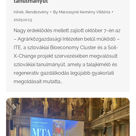
tanulmányút
Hírek
,
Rendezvény
By
Marossyné Kemény Viktória
2025.10.13.
Nagy érdeklődés mellett zajlott október 7-én az
– Agrárközgazdasági Intézeten belül működő –
ITE, a szlovákiai Bioeconomy Cluster és a Soil-
X-Change projekt szervezésében megvalósult
szlovákiai tanulmányút, amely a talajkímélő és
regeneratív gazdálkodás legújabb gyakorlati
megoldásait mutatta…