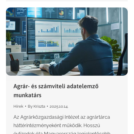
Agrár- és számviteli adatelemző
munkatárs
Hírek
By
Kriszta
2025.10.14.
Az Agrárközgazdasági Intézet az agrártárca
háttérintézményeként működik. Hosszú
évtizedek óta Magyarország legjelentősebb