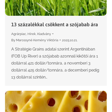
13 százalékkal csökkent a szójabab ára
Agrárpiac
,
Hírek
,
Kiadvány
By
Marossyné Kemény Viktória
2025.10.21.
A Stratégie Grains adatai szerint Argentínában
(FOB Up River) a szójabab azonnali kikötői ára 1
dollárral 421 dollár/tonnára, a novemberi 3
dollárral 425 dollár/tonnára, a decemberi pedig
13 dollárral szintén…