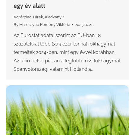
egy év alatt
Agrárpiac
,
Hírek
,
Kiadvány
By
Marossyné Kemény Viktória
2025.10.21.
Az Eurostat adatai szerint az EU-ban 18
százalékkal több (379 ezer tonna) fokhagymát
termeltek 2024-ben, mint egy évvel korábban.
Az unió belső piacán a legtöbb friss fokhagymát
Spanyolország, valamint Hollandia…