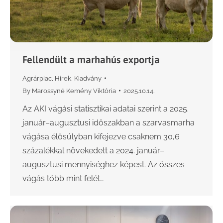
Fellendült a marhahús exportja
Agrárpiac
,
Hírek
,
Kiadvány
By
Marossyné Kemény Viktória
2025.10.14.
Az AKI vágási statisztikai adatai szerint a 2025.
január–augusztusi időszakban a szarvasmarha
vágása élősúlyban kifejezve csaknem 30,6
százalékkal növekedett a 2024. január–
augusztusi mennyiséghez képest. Az összes
vágás több mint felét…