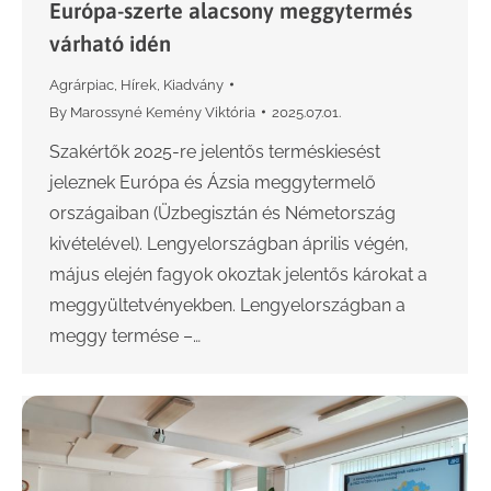
Európa-szerte alacsony meggytermés
várható idén
Agrárpiac
,
Hírek
,
Kiadvány
By
Marossyné Kemény Viktória
2025.07.01.
Szakértők 2025-re jelentős terméskiesést
jeleznek Európa és Ázsia meggytermelő
országaiban (Üzbegisztán és Németország
kivételével). Lengyelországban április végén,
május elején fagyok okoztak jelentős károkat a
meggyültetvényekben. Lengyelországban a
meggy termése –…