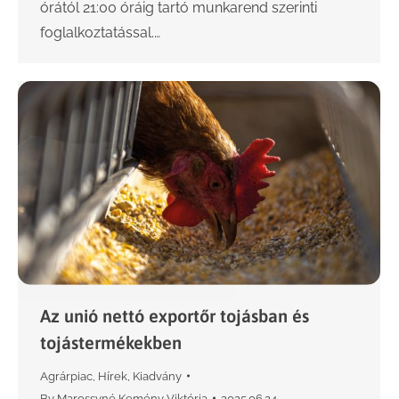
órától 21:00 óráig tartó munkarend szerinti
foglalkoztatással.…
Az unió nettó exportőr tojásban és
tojástermékekben
Agrárpiac
,
Hírek
,
Kiadvány
By
Marossyné Kemény Viktória
2025.06.24.