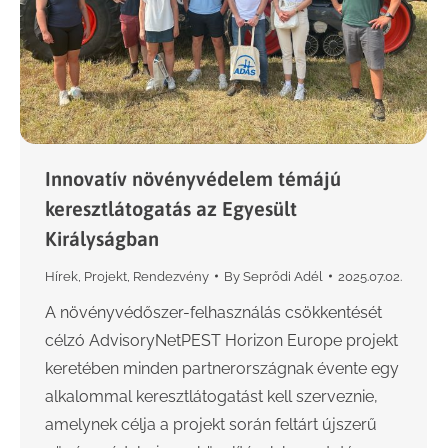
Innovatív növényvédelem témájú
keresztlátogatás az Egyesült
Királyságban
Hírek
,
Projekt
,
Rendezvény
By
Seprődi Adél
2025.07.02.
A növényvédőszer-felhasználás csökkentését
célzó AdvisoryNetPEST Horizon Europe projekt
keretében minden partnerországnak évente egy
alkalommal keresztlátogatást kell szerveznie,
amelynek célja a projekt során feltárt újszerű