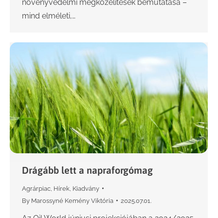
növényvédelmi megközelítések bemutatása –
mind elméleti,…
Drágább lett a napraforgómag
Agrárpiac
,
Hírek
,
Kiadvány
By
Marossyné Kemény Viktória
2025.07.01.