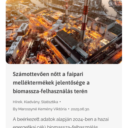
Számottevően nőtt a faipari
melléktermékek jelentősége a
biomassza-felhasználás terén
Hírek
,
Kiadvány
,
Statisztika
By
Marossyné Kemény Viktória
2025.06.30.
A beérkezett adatok alapján 2024-ben a hazai
energetikai célú biomassza-felhasználás