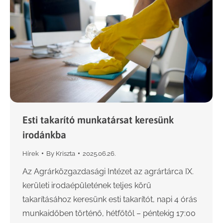
Esti takarító munkatársat keresünk
irodánkba
Hírek
By
Kriszta
2025.06.26.
Az Agrárközgazdasági Intézet az agrártárca IX.
kerületi irodaépületének teljes körű
takarításához keresünk esti takarítót, napi 4 órás
munkaidőben történő, hétfőtől – péntekig 17:00