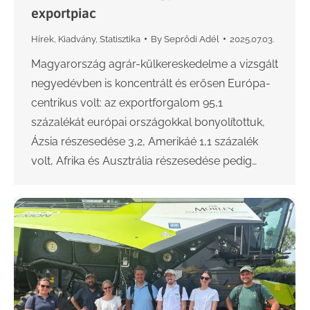
exportpiac
Hírek
,
Kiadvány
,
Statisztika
By
Seprődi Adél
2025.07.03.
Magyarország agrár-külkereskedelme a vizsgált
negyedévben is koncentrált és erősen Európa-
centrikus volt: az exportforgalom 95,1
százalékát európai országokkal bonyolítottuk,
Ázsia részesedése 3,2, Amerikáé 1,1 százalék
volt, Afrika és Ausztrália részesedése pedig…