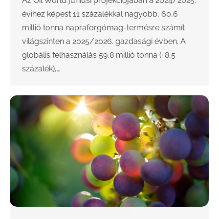
Az Oil World júniusi projekciójában a 2024/2025.
évihez képest 11 százalékkal nagyobb, 60,6
millió tonna napraforgómag-termésre számít
világszinten a 2025/2026. gazdasági évben. A
globális felhasználás 59,8 millió tonna (+8,5
százalék),…