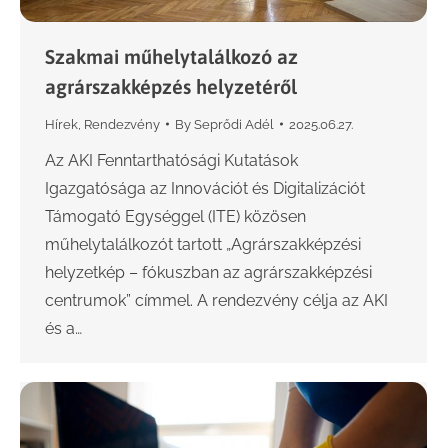
Szakmai műhelytalálkozó az
agrárszakképzés helyzetéről
Hírek
,
Rendezvény
By
Seprődi Adél
2025.06.27.
Az AKI Fenntarthatósági Kutatások
Igazgatósága az Innovációt és Digitalizációt
Támogató Egységgel (ITE) közösen
műhelytalálkozót tartott „Agrárszakképzési
helyzetkép – fókuszban az agrárszakképzési
centrumok” címmel. A rendezvény célja az AKI
és a…